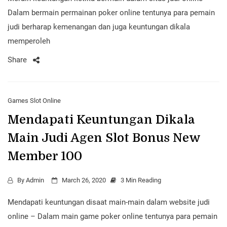
Dalam bermain permainan poker online tentunya para pemain
judi berharap kemenangan dan juga keuntungan dikala
memperoleh
Share
Games Slot Online
Mendapati Keuntungan Dikala
Main Judi Agen Slot Bonus New
Member 100
By
Admin
March 26, 2020
3 Min Reading
Mendapati keuntungan disaat main-main dalam website judi
online – Dalam main game poker online tentunya para pemain