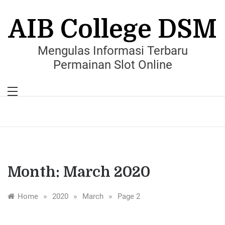
Skip
to
AIB College DSM
content
Mengulas Informasi Terbaru
Permainan Slot Online
Month:
March 2020
»
»
»
Home
2020
March
Page 2