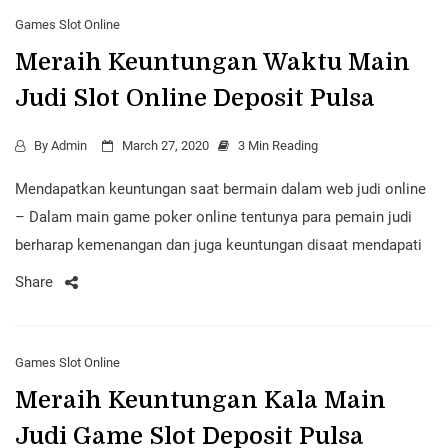
Games Slot Online
Meraih Keuntungan Waktu Main
Judi Slot Online Deposit Pulsa
By
Admin
March 27, 2020
3 Min Reading
Mendapatkan keuntungan saat bermain dalam web judi online
– Dalam main game poker online tentunya para pemain judi
berharap kemenangan dan juga keuntungan disaat mendapati
Share
Games Slot Online
Meraih Keuntungan Kala Main
Judi Game Slot Deposit Pulsa