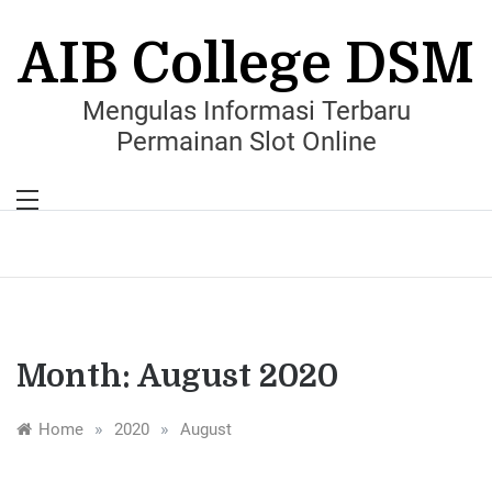
Skip
to
AIB College DSM
content
Mengulas Informasi Terbaru
Permainan Slot Online
Month:
August 2020
»
»
Home
2020
August