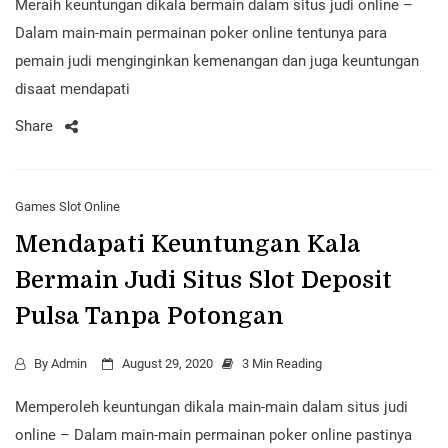
Meraih keuntungan dikala bermain dalam situs judi online –
Dalam main-main permainan poker online tentunya para
pemain judi menginginkan kemenangan dan juga keuntungan
disaat mendapati
Share
Games Slot Online
Mendapati Keuntungan Kala
Bermain Judi Situs Slot Deposit
Pulsa Tanpa Potongan
By
Admin
August 29, 2020
3 Min Reading
Memperoleh keuntungan dikala main-main dalam situs judi
online – Dalam main-main permainan poker online pastinya