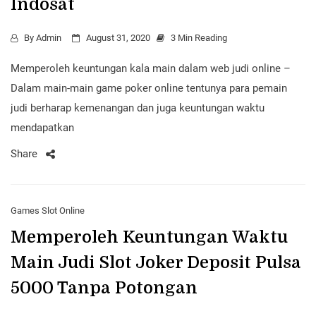
Indosat
By
Admin
August 31, 2020
3 Min Reading
Memperoleh keuntungan kala main dalam web judi online –
Dalam main-main game poker online tentunya para pemain
judi berharap kemenangan dan juga keuntungan waktu
mendapatkan
Share
Games Slot Online
Memperoleh Keuntungan Waktu
Main Judi Slot Joker Deposit Pulsa
5000 Tanpa Potongan