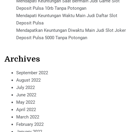
Mendapati Keuntungan Saat Bermain Judi Game Slot
Deposit Pulsa 10rb Tanpa Potongan
Mendapati Keuntungan Waktu Main Judi Daftar Slot
Deposit Pulsa
Mendapatkan Keuntungan Diwaktu Main Judi Slot Joker
Deposit Pulsa 5000 Tanpa Potongan
Archives
September 2022
August 2022
July 2022
June 2022
May 2022
April 2022
March 2022
February 2022
January 2022