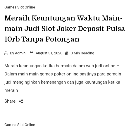
Games Slot Online
Meraih Keuntungan Waktu Main-
main Judi Slot Joker Deposit Pulsa
10rb Tanpa Potongan
By
Admin
August 31, 2020
3 Min Reading
Meraih keuntungan ketika bermain dalam web judi online –
Dalam main-main games poker online pastinya para pemain
judi menginginkan kemenangan dan juga keuntungan ketika
meraih
Share
Games Slot Online