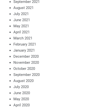
September 2021
August 2021
July 2021
June 2021
May 2021
April 2021
March 2021
February 2021
January 2021
December 2020
November 2020
October 2020
September 2020
August 2020
July 2020
June 2020
May 2020
April 2020