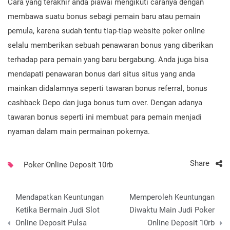
Cara yang terakhir anda piawai mengikuti caranya dengan
membawa suatu bonus sebagi pemain baru atau pemain
pemula, karena sudah tentu tiap-tiap website poker online
selalu memberikan sebuah penawaran bonus yang diberikan
terhadap para pemain yang baru bergabung. Anda juga bisa
mendapati penawaran bonus dari situs situs yang anda
mainkan didalamnya seperti tawaran bonus referral, bonus
cashback Depo dan juga bonus turn over. Dengan adanya
tawaran bonus seperti ini membuat para pemain menjadi
nyaman dalam main permainan pokernya.
Share
Poker Online Deposit 10rb
Post
Mendapatkan Keuntungan
Memperoleh Keuntungan
navigation
Ketika Bermain Judi Slot
Diwaktu Main Judi Poker
Online Deposit Pulsa
Online Deposit 10rb