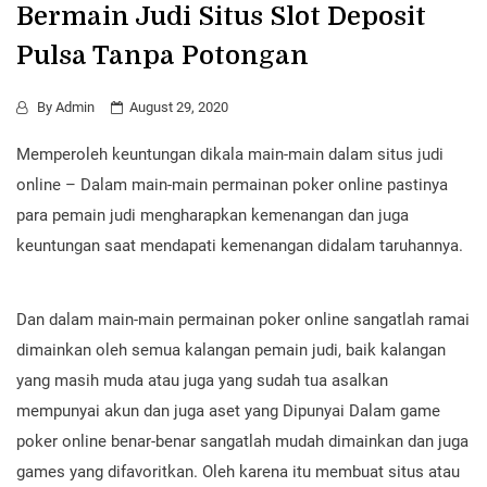
Bermain Judi Situs Slot Deposit
Pulsa Tanpa Potongan
By
Admin
August 29, 2020
Memperoleh keuntungan dikala main-main dalam situs judi
online – Dalam main-main permainan poker online pastinya
para pemain judi mengharapkan kemenangan dan juga
keuntungan saat mendapati kemenangan didalam taruhannya.
Dan dalam main-main permainan poker online sangatlah ramai
dimainkan oleh semua kalangan pemain judi, baik kalangan
yang masih muda atau juga yang sudah tua asalkan
mempunyai akun dan juga aset yang Dipunyai Dalam game
poker online benar-benar sangatlah mudah dimainkan dan juga
games yang difavoritkan. Oleh karena itu membuat situs atau