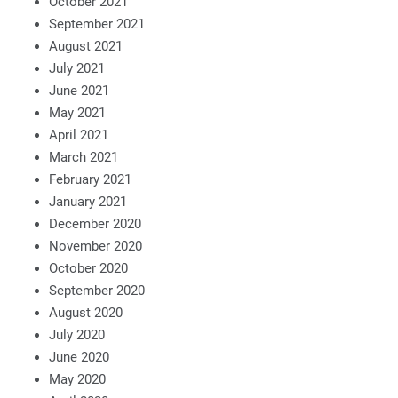
October 2021
September 2021
August 2021
July 2021
June 2021
May 2021
April 2021
March 2021
February 2021
January 2021
December 2020
November 2020
October 2020
September 2020
August 2020
July 2020
June 2020
May 2020