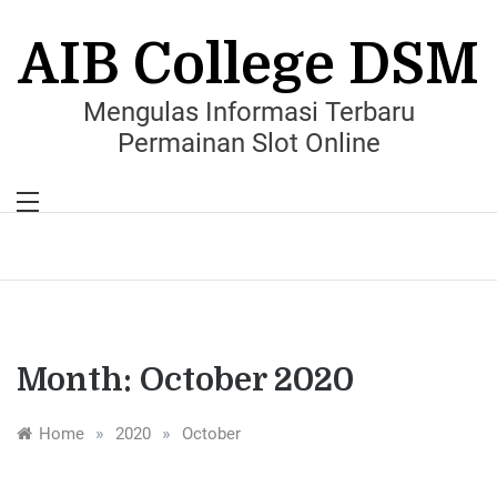
Skip
to
AIB College DSM
content
Mengulas Informasi Terbaru
Permainan Slot Online
Month:
October 2020
»
»
Home
2020
October