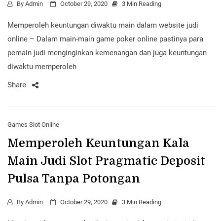
By
Admin
October 29, 2020
3 Min Reading
Memperoleh keuntungan diwaktu main dalam website judi
online – Dalam main-main game poker online pastinya para
pemain judi menginginkan kemenangan dan juga keuntungan
diwaktu memperoleh
Share
Games Slot Online
Memperoleh Keuntungan Kala
Main Judi Slot Pragmatic Deposit
Pulsa Tanpa Potongan
By
Admin
October 29, 2020
3 Min Reading