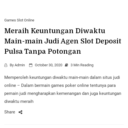
Games Slot Online
Meraih Keuntungan Diwaktu
Main-main Judi Agen Slot Deposit
Pulsa Tanpa Potongan
By
Admin
October 30, 2020
3 Min Reading
Memperoleh keuntungan diwaktu main-main dalam situs judi
online – Dalam bermain games poker online tentunya para
pemain judi mengharapkan kemenangan dan juga keuntungan
diwaktu meraih
Share