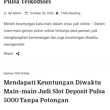
Pulsa Telkomsel
By
Admin
October 29, 2020
3 Min Reading
Meraih keuntungan kala main dalam situs judi online – Dalam
main-main games poker online tentunya para pemain judi
mengharapkan kemenangan dan juga keuntungan diwaktu
memperoleh
Share
Games Slot Online
Mendapati Keuntungan Diwaktu
Main-main Judi Slot Deposit Pulsa
5000 Tanpa Potongan