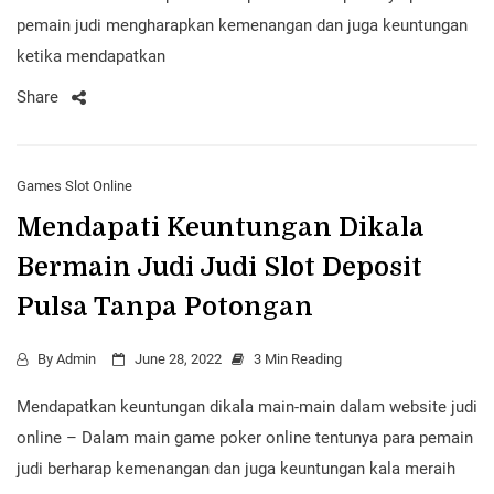
pemain judi mengharapkan kemenangan dan juga keuntungan
ketika mendapatkan
Share
Games Slot Online
Mendapati Keuntungan Dikala
Bermain Judi Judi Slot Deposit
Pulsa Tanpa Potongan
By
Admin
June 28, 2022
3 Min Reading
Mendapatkan keuntungan dikala main-main dalam website judi
online – Dalam main game poker online tentunya para pemain
judi berharap kemenangan dan juga keuntungan kala meraih