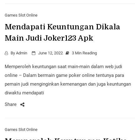
Games Slot Online
Mendapati Keuntungan Dikala
Main Judi Joker123 Apk
By
Admin
June 12, 2022
3 Min Reading
Memperoleh keuntungan saat main-main dalam web judi
online – Dalam bermain game poker online tentunya para
pemain judi menginginkan kemenangan dan juga keuntungan
diwaktu mendapati
Share
Games Slot Online