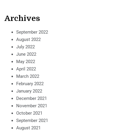
Archives
September 2022
August 2022
July 2022
June 2022
May 2022
April 2022
March 2022
February 2022
January 2022
December 2021
November 2021
October 2021
September 2021
August 2021