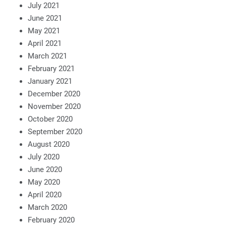
July 2021
June 2021
May 2021
April 2021
March 2021
February 2021
January 2021
December 2020
November 2020
October 2020
September 2020
August 2020
July 2020
June 2020
May 2020
April 2020
March 2020
February 2020