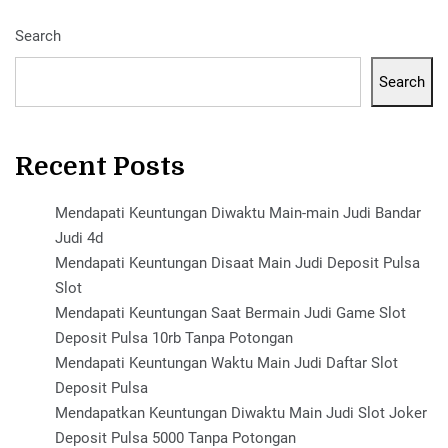
Search
Search
Recent Posts
Mendapati Keuntungan Diwaktu Main-main Judi Bandar
Judi 4d
Mendapati Keuntungan Disaat Main Judi Deposit Pulsa
Slot
Mendapati Keuntungan Saat Bermain Judi Game Slot
Deposit Pulsa 10rb Tanpa Potongan
Mendapati Keuntungan Waktu Main Judi Daftar Slot
Deposit Pulsa
Mendapatkan Keuntungan Diwaktu Main Judi Slot Joker
Deposit Pulsa 5000 Tanpa Potongan