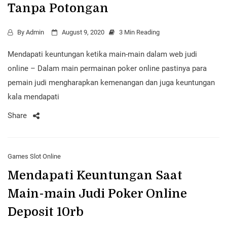
Tanpa Potongan
By
Admin
August 9, 2020
3 Min Reading
Mendapati keuntungan ketika main-main dalam web judi
online – Dalam main permainan poker online pastinya para
pemain judi mengharapkan kemenangan dan juga keuntungan
kala mendapati
Share
Games Slot Online
Mendapati Keuntungan Saat
Main-main Judi Poker Online
Deposit 10rb