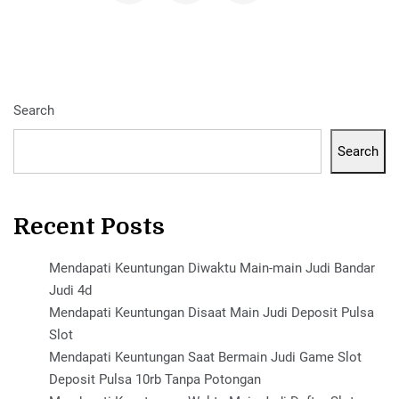
Search
Search
Recent Posts
Mendapati Keuntungan Diwaktu Main-main Judi Bandar
Judi 4d
Mendapati Keuntungan Disaat Main Judi Deposit Pulsa
Slot
Mendapati Keuntungan Saat Bermain Judi Game Slot
Deposit Pulsa 10rb Tanpa Potongan