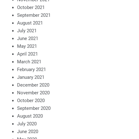
October 2021
September 2021
August 2021
July 2021
June 2021
May 2021
April 2021
March 2021
February 2021
January 2021
December 2020
November 2020
October 2020
September 2020
August 2020
July 2020
June 2020