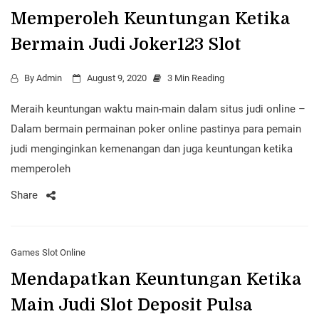
Memperoleh Keuntungan Ketika
Bermain Judi Joker123 Slot
By
Admin
August 9, 2020
3 Min Reading
Meraih keuntungan waktu main-main dalam situs judi online –
Dalam bermain permainan poker online pastinya para pemain
judi menginginkan kemenangan dan juga keuntungan ketika
memperoleh
Share
Games Slot Online
Mendapatkan Keuntungan Ketika
Main Judi Slot Deposit Pulsa