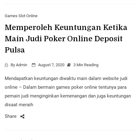
Games Slot Online
Memperoleh Keuntungan Ketika
Main Judi Poker Online Deposit
Pulsa
By
Admin
August 7, 2020
3 Min Reading
Mendapatkan keuntungan diwaktu main dalam website judi
online – Dalam bermain games poker online tentunya para
pemain judi menginginkan kemenangan dan juga keuntungan
disaat meraih
Share