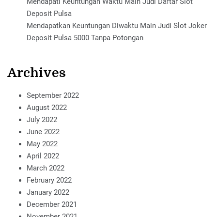
Mendapati Keuntungan Waktu Main Judi Daftar Slot
Deposit Pulsa
Mendapatkan Keuntungan Diwaktu Main Judi Slot Joker
Deposit Pulsa 5000 Tanpa Potongan
Archives
September 2022
August 2022
July 2022
June 2022
May 2022
April 2022
March 2022
February 2022
January 2022
December 2021
November 2021