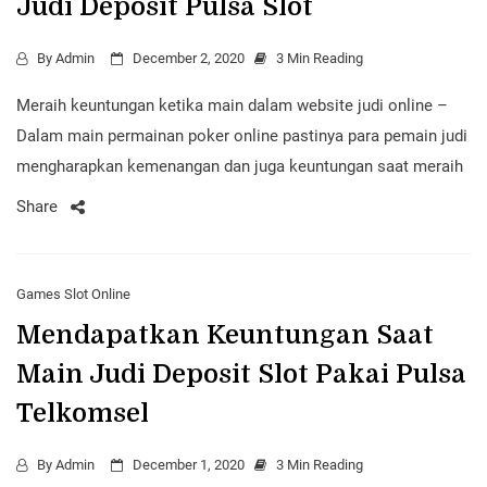
Judi Deposit Pulsa Slot
By
Admin
December 2, 2020
3 Min Reading
Meraih keuntungan ketika main dalam website judi online –
Dalam main permainan poker online pastinya para pemain judi
mengharapkan kemenangan dan juga keuntungan saat meraih
Share
Games Slot Online
Mendapatkan Keuntungan Saat
Main Judi Deposit Slot Pakai Pulsa
Telkomsel
By
Admin
December 1, 2020
3 Min Reading