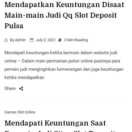
Mendapatkan Keuntungan Disaat
Main-main Judi Qq Slot Deposit
Pulsa
By
Admin
July 2, 2021
3 Min Reading
Mendapati keuntungan ketika bermain dalam website judi
online – Dalam main permainan poker online pastinya para
pemain judi menginginkan kemenangan dan juga keuntungan
ketika mendapatkan
Share
Games Slot Online
Mendapati Keuntungan Saat