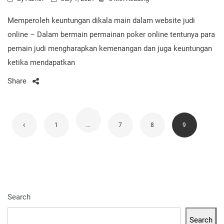
Memperoleh keuntungan dikala main dalam website judi
online – Dalam bermain permainan poker online tentunya para
pemain judi mengharapkan kemenangan dan juga keuntungan
ketika mendapatkan
Share
1
…
7
8
9
Search
Search