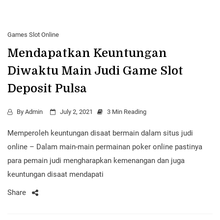
Games Slot Online
Mendapatkan Keuntungan
Diwaktu Main Judi Game Slot
Deposit Pulsa
By
Admin
July 2, 2021
3 Min Reading
Memperoleh keuntungan disaat bermain dalam situs judi
online – Dalam main-main permainan poker online pastinya
para pemain judi mengharapkan kemenangan dan juga
keuntungan disaat mendapati
Share