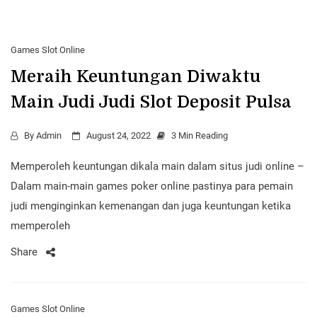
Games Slot Online
Meraih Keuntungan Diwaktu
Main Judi Judi Slot Deposit Pulsa
By
Admin
August 24, 2022
3 Min Reading
Memperoleh keuntungan dikala main dalam situs judi online –
Dalam main-main games poker online pastinya para pemain
judi menginginkan kemenangan dan juga keuntungan ketika
memperoleh
Share
Games Slot Online