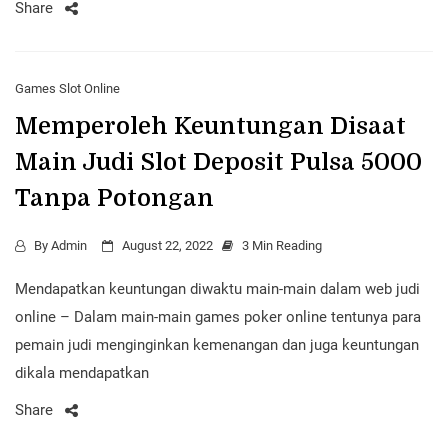
Share
Games Slot Online
Memperoleh Keuntungan Disaat
Main Judi Slot Deposit Pulsa 5000
Tanpa Potongan
By
Admin
August 22, 2022
3 Min Reading
Mendapatkan keuntungan diwaktu main-main dalam web judi
online – Dalam main-main games poker online tentunya para
pemain judi menginginkan kemenangan dan juga keuntungan
dikala mendapatkan
Share