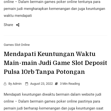
online – Dalam bermain games poker online tentunya para
pemain judi mengharapkan kemenangan dan juga keuntungan
waktu mendapati
Share
Games Slot Online
Mendapati Keuntungan Waktu
Main-main Judi Game Slot Deposit
Pulsa 10rb Tanpa Potongan
By
Admin
August 23, 2022
3 Min Reading
Mendapati keuntungan diwaktu bermain dalam website judi
online – Dalam bermain games poker online pastinya para
pemain judi berharap kemenangan dan juga keuntungan saat