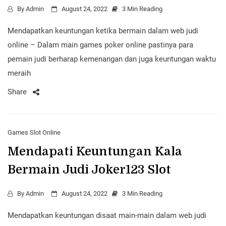
By
Admin
August 24, 2022
3 Min Reading
Mendapatkan keuntungan ketika bermain dalam web judi
online – Dalam main games poker online pastinya para
pemain judi berharap kemenangan dan juga keuntungan waktu
meraih
Share
Games Slot Online
Mendapati Keuntungan Kala
Bermain Judi Joker123 Slot
By
Admin
August 24, 2022
3 Min Reading
Mendapatkan keuntungan disaat main-main dalam web judi