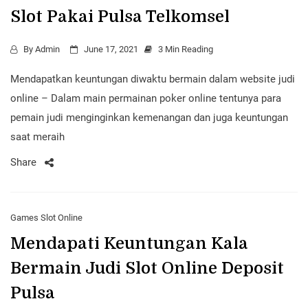
Slot Pakai Pulsa Telkomsel
By
Admin
June 17, 2021
3 Min Reading
Mendapatkan keuntungan diwaktu bermain dalam website judi
online – Dalam main permainan poker online tentunya para
pemain judi menginginkan kemenangan dan juga keuntungan
saat meraih
Share
Games Slot Online
Mendapati Keuntungan Kala
Bermain Judi Slot Online Deposit
Pulsa