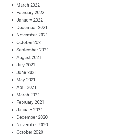
March 2022
February 2022
January 2022
December 2021
November 2021
October 2021
September 2021
August 2021
July 2021
June 2021
May 2021
April 2021
March 2021
February 2021
January 2021
December 2020
November 2020
October 2020