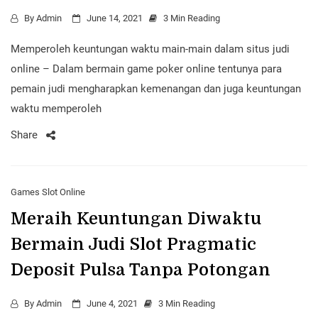
By
Admin
June 14, 2021
3 Min Reading
Memperoleh keuntungan waktu main-main dalam situs judi
online – Dalam bermain game poker online tentunya para
pemain judi mengharapkan kemenangan dan juga keuntungan
waktu memperoleh
Share
Games Slot Online
Meraih Keuntungan Diwaktu
Bermain Judi Slot Pragmatic
Deposit Pulsa Tanpa Potongan
By
Admin
June 4, 2021
3 Min Reading