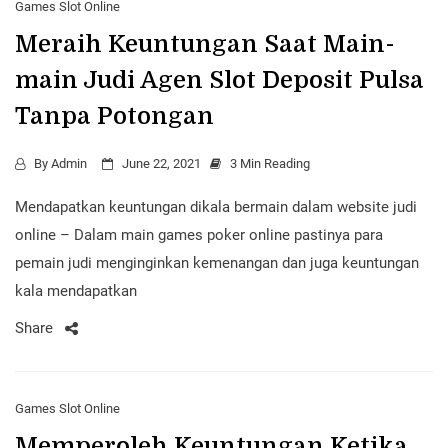
Games Slot Online
Meraih Keuntungan Saat Main-
main Judi Agen Slot Deposit Pulsa
Tanpa Potongan
By
Admin
June 22, 2021
3 Min Reading
Mendapatkan keuntungan dikala bermain dalam website judi
online – Dalam main games poker online pastinya para
pemain judi menginginkan kemenangan dan juga keuntungan
kala mendapatkan
Share
Games Slot Online
Memperoleh Keuntungan Ketika