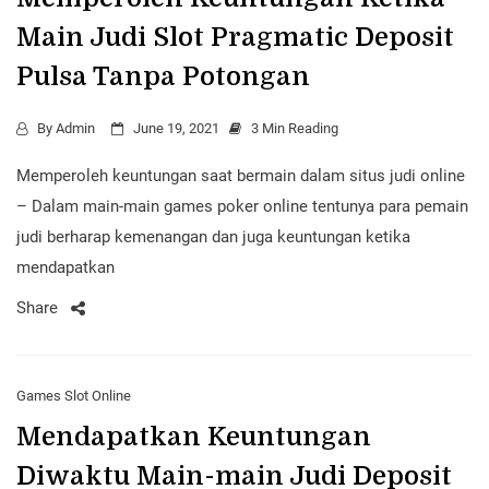
Main Judi Slot Pragmatic Deposit
Pulsa Tanpa Potongan
By
Admin
June 19, 2021
3 Min Reading
Memperoleh keuntungan saat bermain dalam situs judi online
– Dalam main-main games poker online tentunya para pemain
judi berharap kemenangan dan juga keuntungan ketika
mendapatkan
Share
Games Slot Online
Mendapatkan Keuntungan
Diwaktu Main-main Judi Deposit