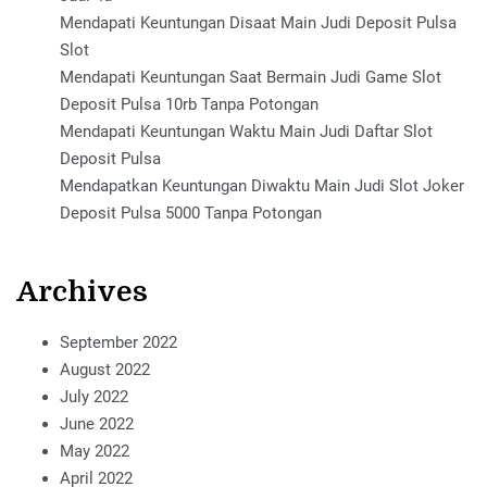
Mendapati Keuntungan Disaat Main Judi Deposit Pulsa
Slot
Mendapati Keuntungan Saat Bermain Judi Game Slot
Deposit Pulsa 10rb Tanpa Potongan
Mendapati Keuntungan Waktu Main Judi Daftar Slot
Deposit Pulsa
Mendapatkan Keuntungan Diwaktu Main Judi Slot Joker
Deposit Pulsa 5000 Tanpa Potongan
Archives
September 2022
August 2022
July 2022
June 2022
May 2022
April 2022