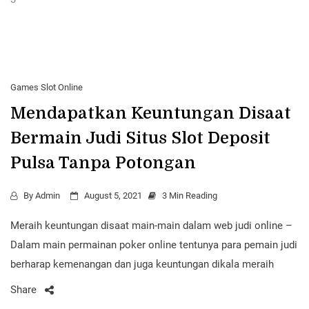
Games Slot Online
Mendapatkan Keuntungan Disaat
Bermain Judi Situs Slot Deposit
Pulsa Tanpa Potongan
By
Admin
August 5, 2021
3 Min Reading
Meraih keuntungan disaat main-main dalam web judi online –
Dalam main permainan poker online tentunya para pemain judi
berharap kemenangan dan juga keuntungan dikala meraih
Share