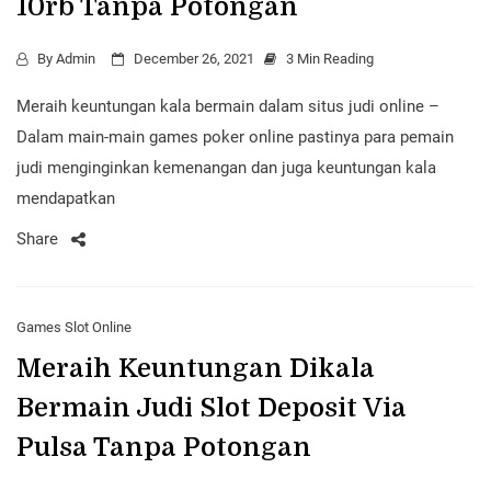
10rb Tanpa Potongan
By
Admin
December 26, 2021
3 Min Reading
Meraih keuntungan kala bermain dalam situs judi online –
Dalam main-main games poker online pastinya para pemain
judi menginginkan kemenangan dan juga keuntungan kala
mendapatkan
Share
Games Slot Online
Meraih Keuntungan Dikala
Bermain Judi Slot Deposit Via
Pulsa Tanpa Potongan