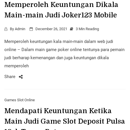
Memperoleh Keuntungan Dikala
Main-main Judi Joker123 Mobile
By
Admin
December 26, 2021
3 Min Reading
Memperoleh keuntungan kala main-main dalam web judi
online – Dalam main game poker online tentunya para pemain
judi berharap kemenangan dan juga keuntungan dikala
memperoleh
Share
Games Slot Online
Mendapati Keuntungan Ketika
Main Judi Game Slot Deposit Pulsa