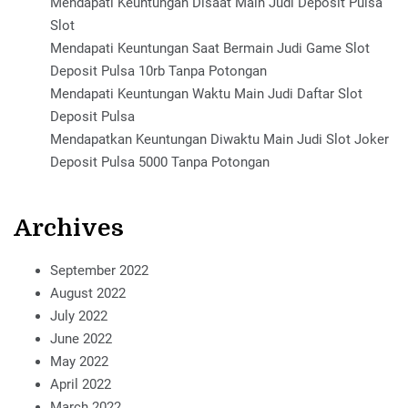
Mendapati Keuntungan Disaat Main Judi Deposit Pulsa
Slot
Mendapati Keuntungan Saat Bermain Judi Game Slot
Deposit Pulsa 10rb Tanpa Potongan
Mendapati Keuntungan Waktu Main Judi Daftar Slot
Deposit Pulsa
Mendapatkan Keuntungan Diwaktu Main Judi Slot Joker
Deposit Pulsa 5000 Tanpa Potongan
Archives
September 2022
August 2022
July 2022
June 2022
May 2022
April 2022
March 2022