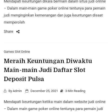
Mendapati keuntungan dikala bermain dalam situs judi online
– Dalam main-main game poker online tentunya para pemain
judi menginginkan kemenangan dan juga keuntungan disaat
memperoleh
Share
Games Slot Online
Meraih Keuntungan Diwaktu
Main-main Judi Daftar Slot
Deposit Pulsa
By
Admin
December 25, 2021
3 Min Reading
Mendapati keuntungan ketika main dalam website judi online
– Dalam main game poker online tentunya para pemain judi