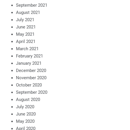
September 2021
August 2021
July 2021
June 2021
May 2021
April 2021
March 2021
February 2021
January 2021
December 2020
November 2020
October 2020
September 2020
August 2020
July 2020
June 2020
May 2020
April 2020