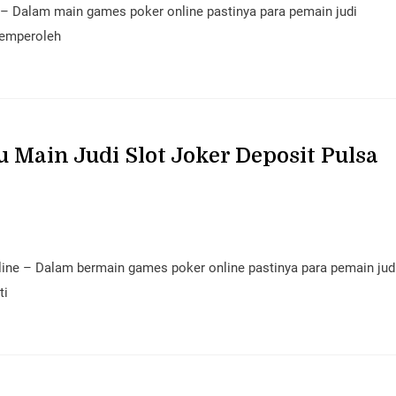
 – Dalam main games poker online pastinya para pemain judi
memperoleh
Main Judi Slot Joker Deposit Pulsa
line – Dalam bermain games poker online pastinya para pemain jud
ti