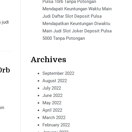
Pulsa 10rb Tanpa Potongan
Mendapati Keuntungan Waktu Main
Judi Daftar Slot Deposit Pulsa
 judi
Mendapatkan Keuntungan Diwaktu
Main Judi Slot Joker Deposit Pulsa
5000 Tanpa Potongan
Archives
0rb
September 2022
August 2022
July 2022
June 2022
May 2022
in
April 2022
March 2022
February 2022