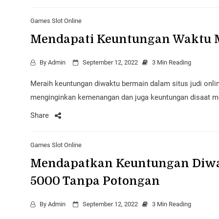
Games Slot Online
Mendapati Keuntungan Waktu Ma
By
Admin
September 12, 2022
3 Min Reading
Meraih keuntungan diwaktu bermain dalam situs judi onli
menginginkan kemenangan dan juga keuntungan disaat m
Share
Games Slot Online
Mendapatkan Keuntungan Diwakt
5000 Tanpa Potongan
By
Admin
September 12, 2022
3 Min Reading