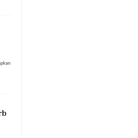
apkan
rb