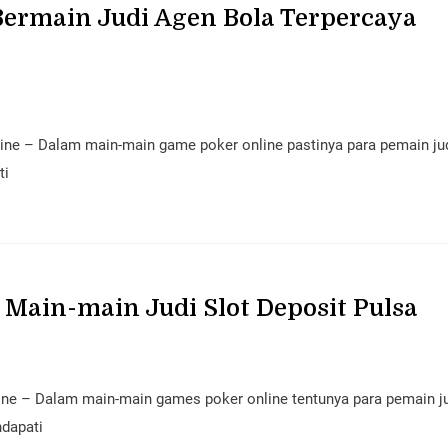
ermain Judi Agen Bola Terpercaya
ine – Dalam main-main game poker online pastinya para pemain ju
ti
ain-main Judi Slot Deposit Pulsa
ine – Dalam main-main games poker online tentunya para pemain j
dapati