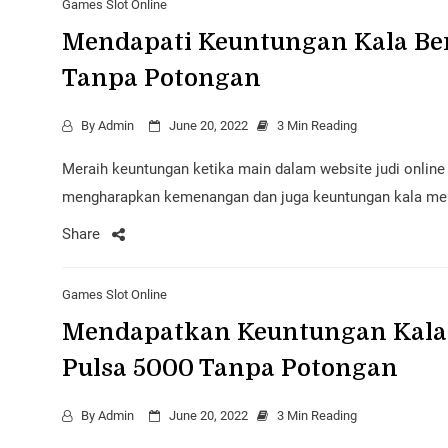
Games Slot Online
Mendapati Keuntungan Kala Berm
Tanpa Potongan
By
Admin
June 20, 2022
3 Min Reading
Meraih keuntungan ketika main dalam website judi online
mengharapkan kemenangan dan juga keuntungan kala me
Share
Games Slot Online
Mendapatkan Keuntungan Kala M
Pulsa 5000 Tanpa Potongan
By
Admin
June 20, 2022
3 Min Reading