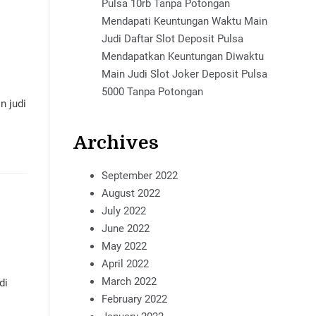
Pulsa 10rb Tanpa Potongan
Mendapati Keuntungan Waktu Main
Judi Daftar Slot Deposit Pulsa
Mendapatkan Keuntungan Diwaktu
Main Judi Slot Joker Deposit Pulsa
5000 Tanpa Potongan
n judi
Archives
September 2022
August 2022
July 2022
June 2022
May 2022
April 2022
March 2022
di
February 2022