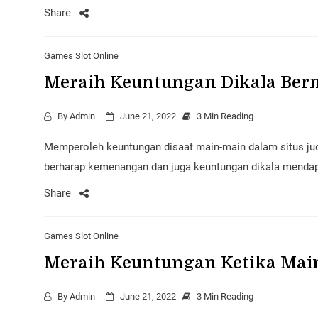
Share
Games Slot Online
Meraih Keuntungan Dikala Berm
By
Admin
June 21, 2022
3 Min Reading
Memperoleh keuntungan disaat main-main dalam situs jud
berharap kemenangan dan juga keuntungan dikala menda
Share
Games Slot Online
Meraih Keuntungan Ketika Main-
By
Admin
June 21, 2022
3 Min Reading