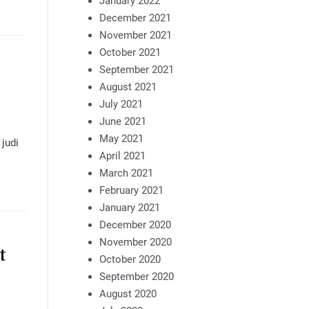
January 2022
December 2021
November 2021
October 2021
September 2021
August 2021
July 2021
June 2021
May 2021
judi
April 2021
March 2021
February 2021
January 2021
December 2020
November 2020
t
October 2020
September 2020
August 2020