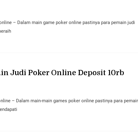
online – Dalam main game poker online pastinya para pemain judi
eraih
n Judi Poker Online Deposit 10rb
online – Dalam main-main games poker online pastinya para pemain
endapati