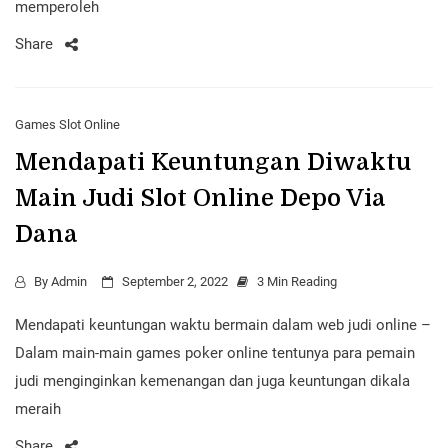
memperoleh
Share
Games Slot Online
Mendapati Keuntungan Diwaktu
Main Judi Slot Online Depo Via
Dana
By
Admin
September 2, 2022
3 Min Reading
Mendapati keuntungan waktu bermain dalam web judi online –
Dalam main-main games poker online tentunya para pemain
judi menginginkan kemenangan dan juga keuntungan dikala
meraih
Share