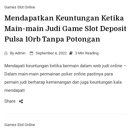
Games Slot Online
Mendapatkan Keuntungan Ketika
Main-main Judi Game Slot Deposit
Pulsa 10rb Tanpa Potongan
By
Admin
September 4, 2022
3 Min Reading
Mendapati keuntungan ketika bermain dalam web judi online –
Dalam main-main permainan poker online pastinya para
pemain judi berharap kemenangan dan juga keuntungan kala
mendapati
Share
Games Slot Online