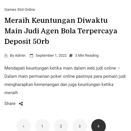
Games Slot Online
Meraih Keuntungan Diwaktu
Main Judi Agen Bola Terpercaya
Deposit 50rb
By
Admin
September 1, 2022
3 Min Reading
Mendapati keuntungan ketika main dalam web judi online –
Dalam main permainan poker online pastinya para pemain judi
mengharapkan kemenangan dan juga keuntungan ketika
meraih
Share
1
2
3
4