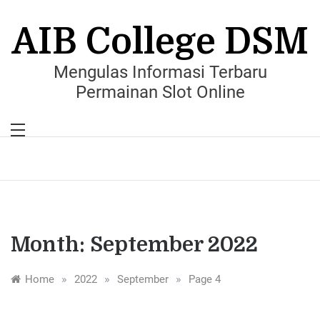
Skip
to
AIB College DSM
content
Mengulas Informasi Terbaru
Permainan Slot Online
Month:
September 2022
»
»
»
Home
2022
September
Page 4