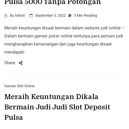
Pulsa 5000 Tanpa Potongan
By
Admin
September 3, 2022
3 Min Reading
Meraih keuntungan disaat bermain dalam website judi online –
Dalam bermain games poker online tentunya para pemain judi
mengharapkan kemenangan dan juga keuntungan disaat
mendapati
Share
Games Slot Online
Meraih Keuntungan Dikala
Bermain Judi Judi Slot Deposit
Pulsa