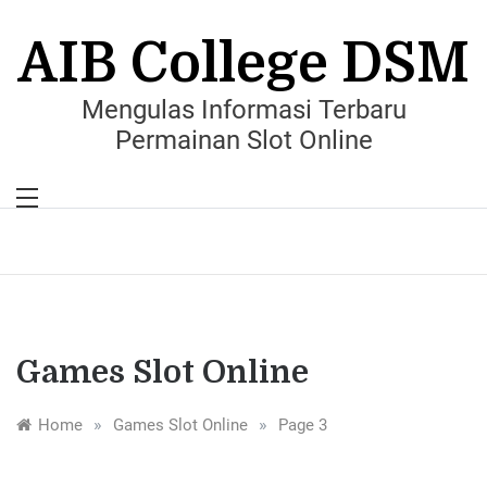
Skip
to
AIB College DSM
content
Mengulas Informasi Terbaru
Permainan Slot Online
Games Slot Online
»
»
Home
Games Slot Online
Page 3