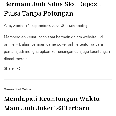
Bermain Judi Situs Slot Deposit
Pulsa Tanpa Potongan
By
Admin
September 6, 2022
3 Min Reading
Memperoleh keuntungan saat bermain dalam website judi
online – Dalam bermain game poker online tentunya para
pemain judi mengharapkan kemenangan dan juga keuntungan
disaat meraih
Share
Games Slot Online
Mendapati Keuntungan Waktu
Main Judi Joker123 Terbaru