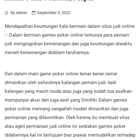
By
Admin
September 5, 2022
Mendapatkan keuntungan kala bermain dalam situs judi online
– Dalam bermain games poker online tentunya para pemain
judi menginginkan kemenangan dan juga keuntungan diwaktu
meraih kemenangan didalam taruhannya.
Dan dalam main game poker online benar benar ramai
dimainkan oleh seluruhnya kalangan pemain judi, baik
kalangan yang masih muda atau juga yang sudah tua asalkan
mempunyai akun dan juga aset yang Dimiliki Dalam games
poker online memang sangatlah mudah dimainkan dan juga
permainan yang difavoritkan. Oleh karena itu membuat situs
atau agen permainan judi online ini sediakan games poker
didalamnya hal ini bertujuan biar piawai memudahkan terhadap