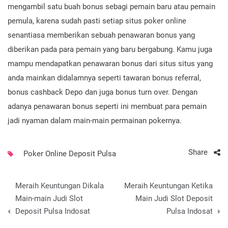
mengambil satu buah bonus sebagi pemain baru atau pemain
pemula, karena sudah pasti setiap situs poker online
senantiasa memberikan sebuah penawaran bonus yang
diberikan pada para pemain yang baru bergabung. Kamu juga
mampu mendapatkan penawaran bonus dari situs situs yang
anda mainkan didalamnya seperti tawaran bonus referral,
bonus cashback Depo dan juga bonus turn over. Dengan
adanya penawaran bonus seperti ini membuat para pemain
jadi nyaman dalam main-main permainan pokernya.
Share
Poker Online Deposit Pulsa
Post
Meraih Keuntungan Dikala
Meraih Keuntungan Ketika
navigation
Main-main Judi Slot
Main Judi Slot Deposit
Deposit Pulsa Indosat
Pulsa Indosat