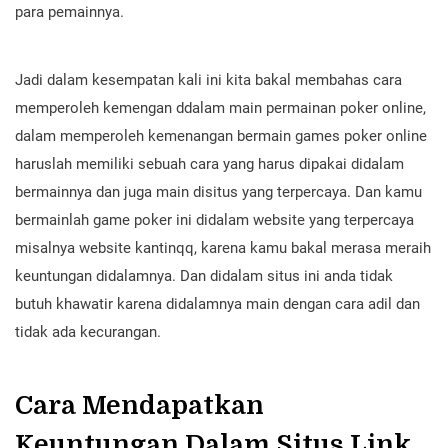
para pemainnya.
Jadi dalam kesempatan kali ini kita bakal membahas cara
memperoleh kemengan ddalam main permainan poker online,
dalam memperoleh kemenangan bermain games poker online
haruslah memiliki sebuah cara yang harus dipakai didalam
bermainnya dan juga main disitus yang terpercaya. Dan kamu
bermainlah game poker ini didalam website yang terpercaya
misalnya website kantinqq, karena kamu bakal merasa meraih
keuntungan didalamnya. Dan didalam situs ini anda tidak
butuh khawatir karena didalamnya main dengan cara adil dan
tidak ada kecurangan.
Cara Mendapatkan
Keuntungan Dalam Situs Link