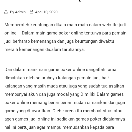
By
Admin
April 10, 2020
Memperoleh keuntungan dikala main-main dalam website judi
online – Dalam main game poker online tentunya para pemain
judi berharap kemenangan dan juga keuntungan diwaktu
meraih kemenangan didalam taruhannya.
Dan dalam main-main game poker online sangatlah ramai
dimainkan oleh seluruhnya kalangan pemain judi, baik
kalangan yang masih muda atau juga yang sudah tua asalkan
mempunyai akun dan juga modal yang Dimiliki Dalam games
poker online memang benar benar mudah dimainkan dan juga
game yang difavoritkan. Oleh karena itu membuat situs atau
agen games judi online ini sediakan games poker didalamnya
hal ini bertujuan agar mampu memudahkan kepada para