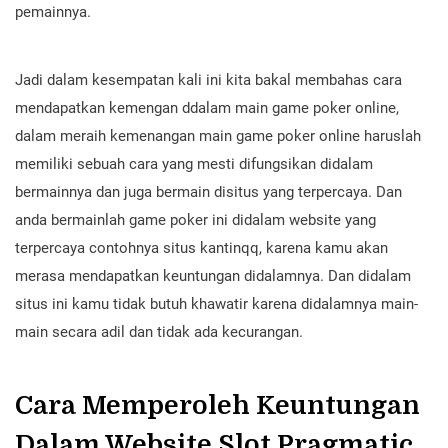
pemainnya.
Jadi dalam kesempatan kali ini kita bakal membahas cara
mendapatkan kemengan ddalam main game poker online,
dalam meraih kemenangan main game poker online haruslah
memiliki sebuah cara yang mesti difungsikan didalam
bermainnya dan juga bermain disitus yang terpercaya. Dan
anda bermainlah game poker ini didalam website yang
terpercaya contohnya situs kantinqq, karena kamu akan
merasa mendapatkan keuntungan didalamnya. Dan didalam
situs ini kamu tidak butuh khawatir karena didalamnya main-
main secara adil dan tidak ada kecurangan.
Cara Memperoleh Keuntungan
Dalam Website Slot Pragmatic