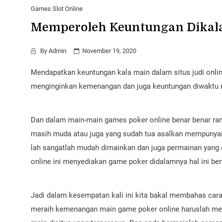
Games Slot Online
Memperoleh Keuntungan Dikala 
By
Admin
November 19, 2020
Mendapatkan keuntungan kala main dalam situs judi onli
menginginkan kemenangan dan juga keuntungan diwaktu 
Dan dalam main-main games poker online benar benar ram
masih muda atau juga yang sudah tua asalkan mempunyai
lah sangatlah mudah dimainkan dan juga permainan yang d
online ini menyediakan game poker didalamnya hal ini 
Jadi dalam kesempatan kali ini kita bakal membahas ca
meraih kemenangan main game poker online haruslah memi