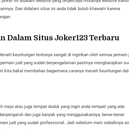
 poker ini didalam website yang terpercaya misalnya website kanti
nya. Dan didalam situs ini anda tidak butuh khawatir karena
angan.
 Dalam Situs Joker123 Terbaru
eraih keuntungan tentunya sangat di inginkan oleh semua pemain 
ra pemain judi yang sudah berpengalaman pastinya mengharapkan su
 ini kita bakal membahas bagaimana caranya meraih keuntungan da
h meja atau juga tempat duduk yang ingin anda tempati yang ada
 berpengaruh dan juga banyak yang menggunakannya, benar-benar
main judi yang sudah professional. Jadi sebelum main sebaiknya a