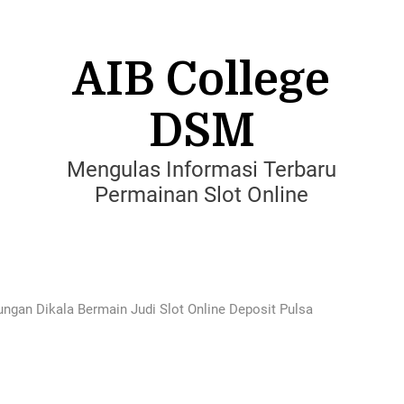
AIB College
DSM
Mengulas Informasi Terbaru
Permainan Slot Online
gan Dikala Bermain Judi Slot Online Deposit Pulsa