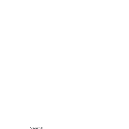
Search