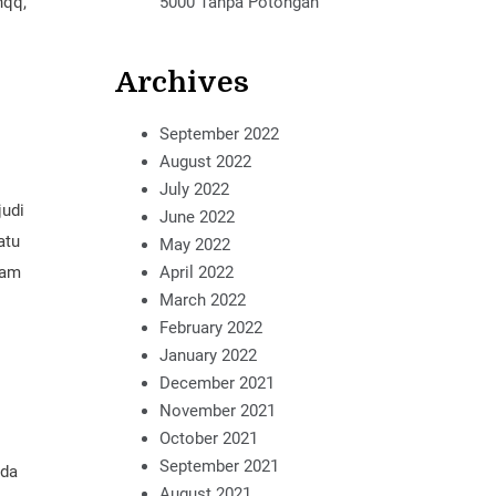
nqq,
5000 Tanpa Potongan
Archives
September 2022
August 2022
July 2022
judi
June 2022
atu
May 2022
lam
April 2022
March 2022
February 2022
January 2022
December 2021
November 2021
October 2021
September 2021
nda
August 2021