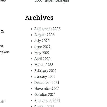
 web
5000 Tanpa Potongan
Archives
September 2022
sa
August 2022
July 2022
ya
June 2022
rapkan
May 2022
April 2022
March 2022
February 2022
January 2022
December 2021
November 2021
October 2021
September 2021
nda
August 2021