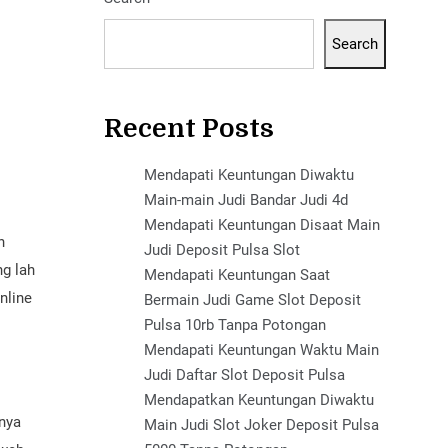
Search
Recent Posts
Mendapati Keuntungan Diwaktu
Main-main Judi Bandar Judi 4d
Mendapati Keuntungan Disaat Main
h
Judi Deposit Pulsa Slot
g lah
Mendapati Keuntungan Saat
nline
Bermain Judi Game Slot Deposit
Pulsa 10rb Tanpa Potongan
Mendapati Keuntungan Waktu Main
Judi Daftar Slot Deposit Pulsa
Mendapatkan Keuntungan Diwaktu
nya
Main Judi Slot Joker Deposit Pulsa