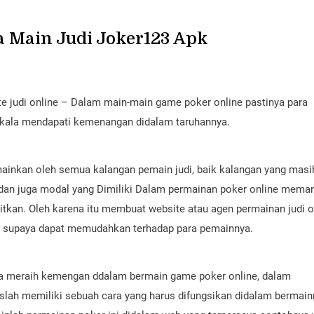
 Main Judi Joker123 Apk
 judi online – Dalam main-main game poker online pastinya para
ikala mendapati kemenangan didalam taruhannya.
ainkan oleh semua kalangan pemain judi, baik kalangan yang masi
dan juga modal yang Dimiliki Dalam permainan poker online meman
tkan. Oleh karena itu membuat website atau agen permainan judi o
uan supaya dapat memudahkan terhadap para pemainnya.
a meraih kemengan ddalam bermain game poker online, dalam
ah memiliki sebuah cara yang harus difungsikan didalam bermain