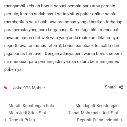
mengambil sebuah bonus sebagi pemain baru atau pemain
pemula, karena sudah pasti setiap situs poker online selalu
memberikan satu buah tawaran bonus yang diberikan terhadap
para pemain yang baru bergabung. Kamu juga bisa mendapati
tawaran bonus dari web web yang anda mainkan didalamnya
seperti tawaran bonus referral, bonus cashback Isi saldo dan
juga bonus turn over. Dengan adanya penawaran bonus seperti
ini membuat para pemain jadi nyaman dalam bermain games
pokernya.
Share
Joker123 Mobile
Post
Meraih Keuntungan Kala
Mendapati Keuntungan
navigation
Main Judi Situs Slot
Disaat Main-main Judi Slot
Deposit Pulsa
Deposit Pulsa Indosat