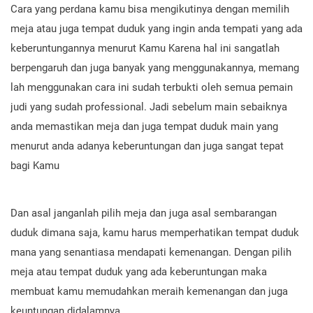
Cara yang perdana kamu bisa mengikutinya dengan memilih
meja atau juga tempat duduk yang ingin anda tempati yang ada
keberuntungannya menurut Kamu Karena hal ini sangatlah
berpengaruh dan juga banyak yang menggunakannya, memang
lah menggunakan cara ini sudah terbukti oleh semua pemain
judi yang sudah professional. Jadi sebelum main sebaiknya
anda memastikan meja dan juga tempat duduk main yang
menurut anda adanya keberuntungan dan juga sangat tepat
bagi Kamu
Dan asal janganlah pilih meja dan juga asal sembarangan
duduk dimana saja, kamu harus memperhatikan tempat duduk
mana yang senantiasa mendapati kemenangan. Dengan pilih
meja atau tempat duduk yang ada keberuntungan maka
membuat kamu memudahkan meraih kemenangan dan juga
keuntungan didalamnya.