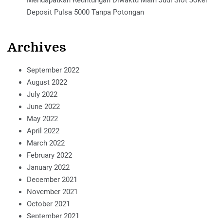
Mendapatkan Keuntungan Diwaktu Main Judi Slot Joker
Deposit Pulsa 5000 Tanpa Potongan
Archives
September 2022
August 2022
July 2022
June 2022
May 2022
April 2022
March 2022
February 2022
January 2022
December 2021
November 2021
October 2021
September 2021