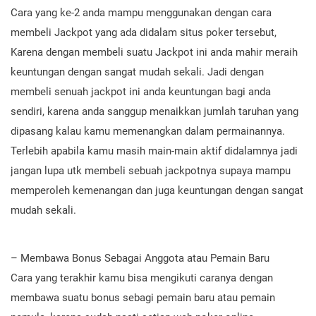
Cara yang ke-2 anda mampu menggunakan dengan cara
membeli Jackpot yang ada didalam situs poker tersebut,
Karena dengan membeli suatu Jackpot ini anda mahir meraih
keuntungan dengan sangat mudah sekali. Jadi dengan
membeli senuah jackpot ini anda keuntungan bagi anda
sendiri, karena anda sanggup menaikkan jumlah taruhan yang
dipasang kalau kamu memenangkan dalam permainannya.
Terlebih apabila kamu masih main-main aktif didalamnya jadi
jangan lupa utk membeli sebuah jackpotnya supaya mampu
memperoleh kemenangan dan juga keuntungan dengan sangat
mudah sekali.
– Membawa Bonus Sebagai Anggota atau Pemain Baru
Cara yang terakhir kamu bisa mengikuti caranya dengan
membawa suatu bonus sebagi pemain baru atau pemain