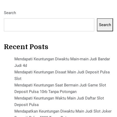
Search
Search
Recent Posts
Mendapati Keuntungan Diwaktu Main-main Judi Bandar
Judi 4d
Mendapati Keuntungan Disaat Main Judi Deposit Pulsa
Slot
Mendapati Keuntungan Saat Bermain Judi Game Slot
Deposit Pulsa 10rb Tanpa Potongan
Mendapati Keuntungan Waktu Main Judi Daftar Slot
Deposit Pulsa
Mendapatkan Keuntungan Diwaktu Main Judi Slot Joker