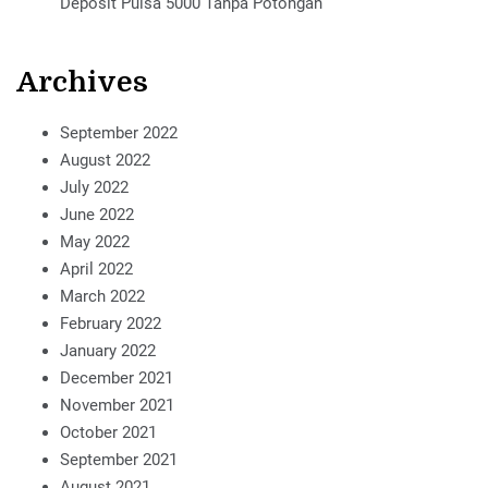
Deposit Pulsa 5000 Tanpa Potongan
Archives
September 2022
August 2022
July 2022
June 2022
May 2022
April 2022
March 2022
February 2022
January 2022
December 2021
November 2021
October 2021
September 2021
August 2021