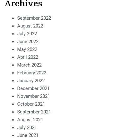
Archives
September 2022
August 2022
July 2022
June 2022
May 2022
April 2022
March 2022
February 2022
January 2022
December 2021
November 2021
October 2021
September 2021
August 2021
July 2021
June 2021