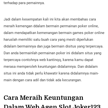
terhadap para pemainnya.
Jadi dalam kesempatan kali ini kita akan membahas cara
meraih kemengan ddalam bermain permainan poker online,
dalam mendapatkan kemenangan bermain games poker online
haruslah memiliki satu buah cara yang mesti diperlukan
didalam bermainnya dan juga bermain disitus yang terpercaya.
Dan anda bermainlah permainan poker ini didalam situs yang
terpercaya contohnya web kantinqq, karena kamu dapat
merasa memperoleh keuntungan didalamnya. Dan didalam
situs ini anda tidak perlu khawatir karena didalamnya main-
main dengan cara adil dan tidak ada kecurangan.
Cara Meraih Keuntungan
Dalam Web Agen Slot Joker123