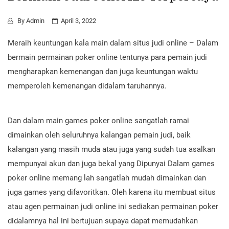
By
Admin
April 3, 2022
Meraih keuntungan kala main dalam situs judi online – Dalam
bermain permainan poker online tentunya para pemain judi
mengharapkan kemenangan dan juga keuntungan waktu
memperoleh kemenangan didalam taruhannya.
Dan dalam main games poker online sangatlah ramai
dimainkan oleh seluruhnya kalangan pemain judi, baik
kalangan yang masih muda atau juga yang sudah tua asalkan
mempunyai akun dan juga bekal yang Dipunyai Dalam games
poker online memang lah sangatlah mudah dimainkan dan
juga games yang difavoritkan. Oleh karena itu membuat situs
atau agen permainan judi online ini sediakan permainan poker
didalamnya hal ini bertujuan supaya dapat memudahkan