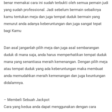
benar memakai cara ini sudah terbukti oleh semua pemain judi
yang sudah professional. Jadi sebelum bermain sebaiknya
kamu tentukan meja dan juga tempat duduk bermain yang
menurut anda adanya keberuntungan dan juga sangat tepat
bagi Kamu
Dan asal janganlah pilih meja dan juga asal sembarangan
duduk di mana saja, anda harus memperhatikan tempat duduk
mana yang senantiasa meraih kemenangan. Dengan pilih meja
atau tempat duduk yang ada keberuntungan maka membuat
anda memudahkan meraih kemenangan dan juga keuntungan
didalamnya.
– Membeli Sebuah Jackpot
Cara yang kedua anda dapat menggunakan dengan cara