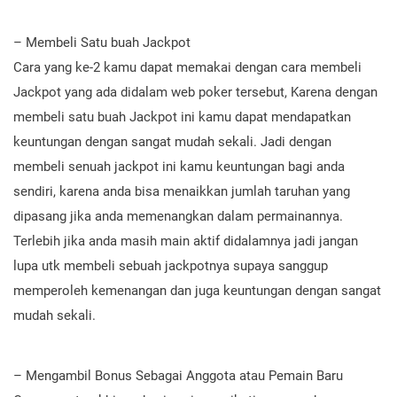
– Membeli Satu buah Jackpot
Cara yang ke-2 kamu dapat memakai dengan cara membeli
Jackpot yang ada didalam web poker tersebut, Karena dengan
membeli satu buah Jackpot ini kamu dapat mendapatkan
keuntungan dengan sangat mudah sekali. Jadi dengan
membeli senuah jackpot ini kamu keuntungan bagi anda
sendiri, karena anda bisa menaikkan jumlah taruhan yang
dipasang jika anda memenangkan dalam permainannya.
Terlebih jika anda masih main aktif didalamnya jadi jangan
lupa utk membeli sebuah jackpotnya supaya sanggup
memperoleh kemenangan dan juga keuntungan dengan sangat
mudah sekali.
– Mengambil Bonus Sebagai Anggota atau Pemain Baru