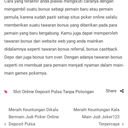
Cara yang terakhir anda piawai mengikuti caranya dengan
mengambil suatu bonus sebagi pemain baru atau pemain
pemula, karena sudah pasti setiap situs poker online selalu
memberikan suatu tawaran bonus yang diberikan pada para
pemain yang baru bergabung. Kamu juga dapat memperoleh
tawaran bonus dari website web yang anda mainkan
didalamnya seperti tawaran bonus referral, bonus cashback
Depo dan juga bonus turn over. Dengan adanya tawaran bonus
seperti ini membuat para pemain menjadi nyaman dalam main-
main games pokernya.
Share
Slot Online Deposit Pulsa Tanpa Potongan
Post
Meraih Keuntungan Dikala
Meraih Keuntungan Kala
navigation
Bermain Judi Poker Online
Main Judi Joker123
Deposit Pulsa
Terpercaya