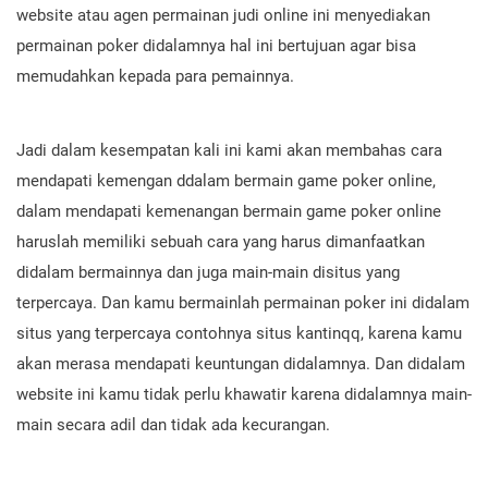
website atau agen permainan judi online ini menyediakan
permainan poker didalamnya hal ini bertujuan agar bisa
memudahkan kepada para pemainnya.
Jadi dalam kesempatan kali ini kami akan membahas cara
mendapati kemengan ddalam bermain game poker online,
dalam mendapati kemenangan bermain game poker online
haruslah memiliki sebuah cara yang harus dimanfaatkan
didalam bermainnya dan juga main-main disitus yang
terpercaya. Dan kamu bermainlah permainan poker ini didalam
situs yang terpercaya contohnya situs kantinqq, karena kamu
akan merasa mendapati keuntungan didalamnya. Dan didalam
website ini kamu tidak perlu khawatir karena didalamnya main-
main secara adil dan tidak ada kecurangan.