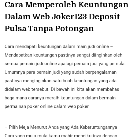
Cara Memperoleh Keuntungan
Dalam Web Joker123 Deposit
Pulsa Tanpa Potongan
Cara mendapati keuntungan dalam main judi online –
Mendapatkan keuntungan pastinya sangat diinginkan oleh
semua pemain judi online apalagi pemain judi yang pemula.
Umumnya para pemain judi yang sudah berpengalaman
pastinya menginginkan satu buah keuntungan yang ada
didalam web tersebut. Di bawah ini kita akan membahas
bagaimana caranya meraih keuntungan dalam bermain
permainan poker online dalam web poker.
– Pilih Meja Menurut Anda yang Ada Keberuntungannya
Cara yang mula-mula kamu mahir mengikutinya dengan