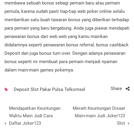
membawa sebuah bonus sebagi pemain baru atau pemain
pemula, karena sudah pasti tiap-tiap web poker online selalu
memberikan satu buah tawaran bonus yang diberikan terhadap
para pemain yang baru bergabung. Anda juga piawai mendapati
penawaran bonus dari web web yang kamu mainkan
didalamnya seperti penawaran bonus referral, bonus cashback
Deposit dan juga bonus turn over. Dengan adanya penawaran
bonus seperti ini membuat para pemain menjadi nyaman
dalam main-main games pokernya.
Share
Deposit Slot Pakai Pulsa Telkomsel
Post
Mendapatkan Keuntungan
Meraih Keuntungan Disaat
navigation
Waktu Main Judi Cara
Main-main Judi Joker123
Daftar Joker123
Slot