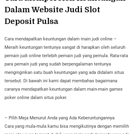
Dalam Website Judi Slot
Deposit Pulsa
Cara mendapatkan keuntungan dalam main judi online –
Meraih keuntungan tentunya sangat di harapkan oleh seluruh
pemain judi online terlebih pemain judi yang pemula. Rata-rata
para pemain judi yang sudah berpengalaman tentunya
menginginkan satu buah keuntungan yang ada didalam situs
tersebut. Di bawah ini kami dapat membahas bagaimana
caranya mendapatkan keuntungan dalam main-main games
poker online dalam situs poker.
– Pilih Meja Menurut Anda yang Ada Keberuntungannya
Cara yang mula-mula kamu bisa mengikutinya dengan memilih