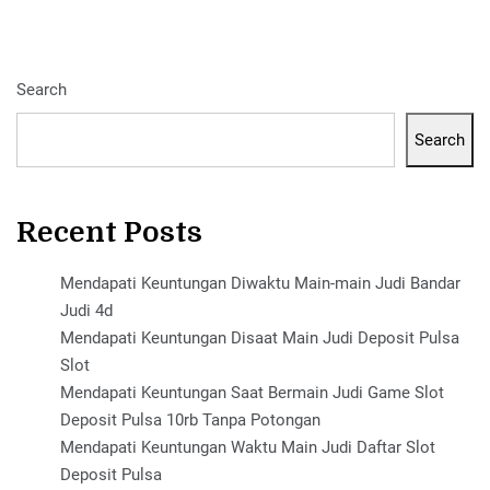
Search
Search
Recent Posts
Mendapati Keuntungan Diwaktu Main-main Judi Bandar
Judi 4d
Mendapati Keuntungan Disaat Main Judi Deposit Pulsa
Slot
Mendapati Keuntungan Saat Bermain Judi Game Slot
Deposit Pulsa 10rb Tanpa Potongan
Mendapati Keuntungan Waktu Main Judi Daftar Slot
Deposit Pulsa