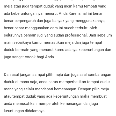
meja atau juga tempat duduk yang ingin kamu tempati yang
ada keberuntungannya menurut Anda Karena hal ini benar
benar berpengaruh dan juga banyak yang menggunakannya,
benar-benar menggunakan cara ini sudah terbukti oleh
seluruhnya pemain judi yang sudah professional. Jadi sebelum
main sebaiknya kamu memastikan meja dan juga tempat
duduk bermain yang menurut kamu adanya keberuntungan dan
juga sangat cocok bagi Anda
Dan asal jangan sampai pilih meja dan juga asal sembarangan
duduk di mana saja, anda harus memperhatikan tempat duduk
mana yang selalu mendapati kemenangan. Dengan pilih meja
atau tempat duduk yang ada keberuntungan maka membuat
anda memudahkan memperoleh kemenangan dan juga
keuntungan didalamnya.