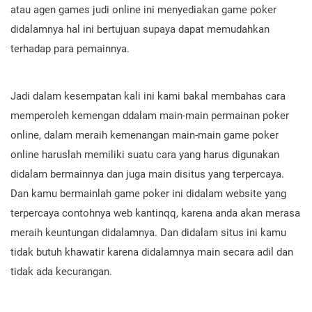
atau agen games judi online ini menyediakan game poker
didalamnya hal ini bertujuan supaya dapat memudahkan
terhadap para pemainnya.
Jadi dalam kesempatan kali ini kami bakal membahas cara
memperoleh kemengan ddalam main-main permainan poker
online, dalam meraih kemenangan main-main game poker
online haruslah memiliki suatu cara yang harus digunakan
didalam bermainnya dan juga main disitus yang terpercaya.
Dan kamu bermainlah game poker ini didalam website yang
terpercaya contohnya web kantinqq, karena anda akan merasa
meraih keuntungan didalamnya. Dan didalam situs ini kamu
tidak butuh khawatir karena didalamnya main secara adil dan
tidak ada kecurangan.