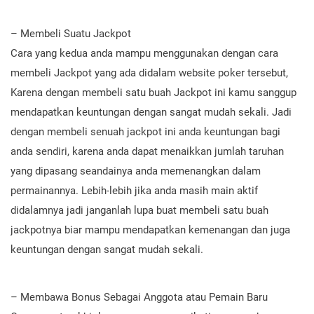
– Membeli Suatu Jackpot
Cara yang kedua anda mampu menggunakan dengan cara
membeli Jackpot yang ada didalam website poker tersebut,
Karena dengan membeli satu buah Jackpot ini kamu sanggup
mendapatkan keuntungan dengan sangat mudah sekali. Jadi
dengan membeli senuah jackpot ini anda keuntungan bagi
anda sendiri, karena anda dapat menaikkan jumlah taruhan
yang dipasang seandainya anda memenangkan dalam
permainannya. Lebih-lebih jika anda masih main aktif
didalamnya jadi janganlah lupa buat membeli satu buah
jackpotnya biar mampu mendapatkan kemenangan dan juga
keuntungan dengan sangat mudah sekali.
– Membawa Bonus Sebagai Anggota atau Pemain Baru