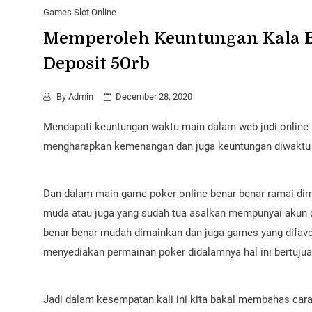
Games Slot Online
Memperoleh Keuntungan Kala B
Deposit 50rb
By
Admin
December 28, 2020
Mendapati keuntungan waktu main dalam web judi online 
mengharapkan kemenangan dan juga keuntungan diwaktu
Dan dalam main game poker online benar benar ramai dim
muda atau juga yang sudah tua asalkan mempunyai akun 
benar benar mudah dimainkan dan juga games yang difavor
menyediakan permainan poker didalamnya hal ini bertuj
Jadi dalam kesempatan kali ini kita bakal membahas ca