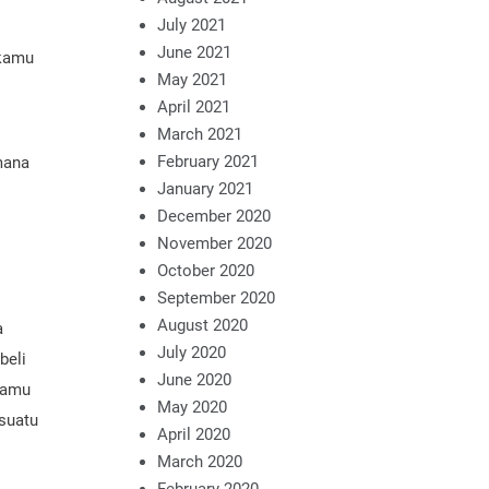
July 2021
June 2021
 kamu
May 2021
April 2021
March 2021
February 2021
mana
January 2021
December 2020
November 2020
October 2020
September 2020
August 2020
a
July 2020
beli
June 2020
kamu
May 2020
suatu
April 2020
March 2020