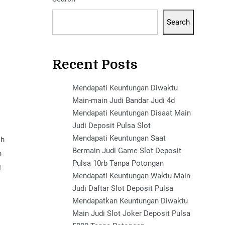
Search
Recent Posts
Mendapati Keuntungan Diwaktu
Main-main Judi Bandar Judi 4d
Mendapati Keuntungan Disaat Main
Judi Deposit Pulsa Slot
Mendapati Keuntungan Saat
ih
Bermain Judi Game Slot Deposit
h
Pulsa 10rb Tanpa Potongan
i
Mendapati Keuntungan Waktu Main
Judi Daftar Slot Deposit Pulsa
Mendapatkan Keuntungan Diwaktu
Main Judi Slot Joker Deposit Pulsa