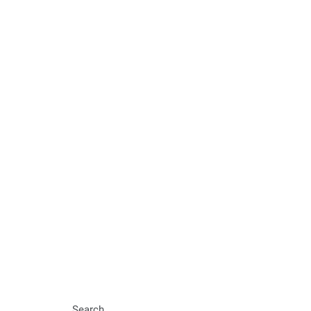
Search