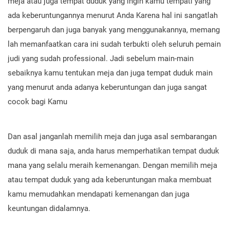
meja atau juga tempat duduk yang ingin kamu tempati yang
ada keberuntungannya menurut Anda Karena hal ini sangatlah
berpengaruh dan juga banyak yang menggunakannya, memang
lah memanfaatkan cara ini sudah terbukti oleh seluruh pemain
judi yang sudah professional. Jadi sebelum main-main
sebaiknya kamu tentukan meja dan juga tempat duduk main
yang menurut anda adanya keberuntungan dan juga sangat
cocok bagi Kamu
Dan asal janganlah memilih meja dan juga asal sembarangan
duduk di mana saja, anda harus memperhatikan tempat duduk
mana yang selalu meraih kemenangan. Dengan memilih meja
atau tempat duduk yang ada keberuntungan maka membuat
kamu memudahkan mendapati kemenangan dan juga
keuntungan didalamnya.