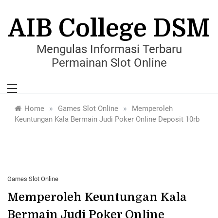
Skip
to
AIB College DSM
content
Mengulas Informasi Terbaru
Permainan Slot Online
»
»
Home
Games Slot Online
Memperoleh
Keuntungan Kala Bermain Judi Poker Online Deposit 10rb
Games Slot Online
Memperoleh Keuntungan Kala
Bermain Judi Poker Online