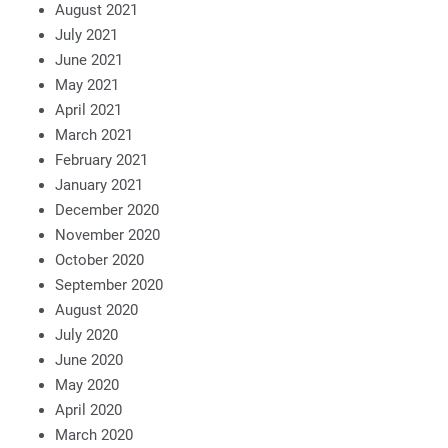
August 2021
July 2021
June 2021
May 2021
April 2021
March 2021
February 2021
January 2021
December 2020
November 2020
October 2020
September 2020
August 2020
July 2020
June 2020
May 2020
April 2020
March 2020