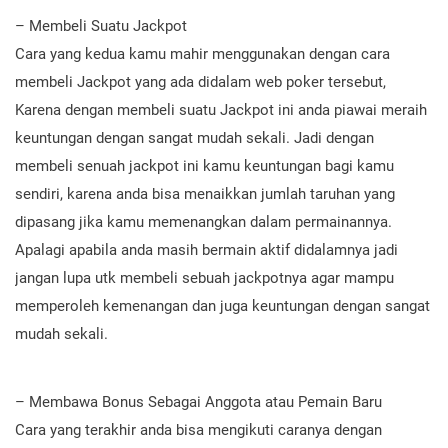
– Membeli Suatu Jackpot
Cara yang kedua kamu mahir menggunakan dengan cara
membeli Jackpot yang ada didalam web poker tersebut,
Karena dengan membeli suatu Jackpot ini anda piawai meraih
keuntungan dengan sangat mudah sekali. Jadi dengan
membeli senuah jackpot ini kamu keuntungan bagi kamu
sendiri, karena anda bisa menaikkan jumlah taruhan yang
dipasang jika kamu memenangkan dalam permainannya.
Apalagi apabila anda masih bermain aktif didalamnya jadi
jangan lupa utk membeli sebuah jackpotnya agar mampu
memperoleh kemenangan dan juga keuntungan dengan sangat
mudah sekali.
– Membawa Bonus Sebagai Anggota atau Pemain Baru
Cara yang terakhir anda bisa mengikuti caranya dengan