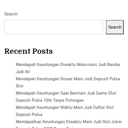
Search
Search
Recent Posts
Mendapati Keuntungan Diwaktu Main-main Judi Bandar
Judi 4d
Mendapati Keuntungan Disaat Main Judi Deposit Pulsa
Slot
Mendapati Keuntungan Saat Bermain Judi Game Slot
Deposit Pulsa 10rb Tanpa Potongan
Mendapati Keuntungan Waktu Main Judi Daftar Slot
Deposit Pulsa
Mendapatkan Keuntungan Diwaktu Main Judi Slot Joker