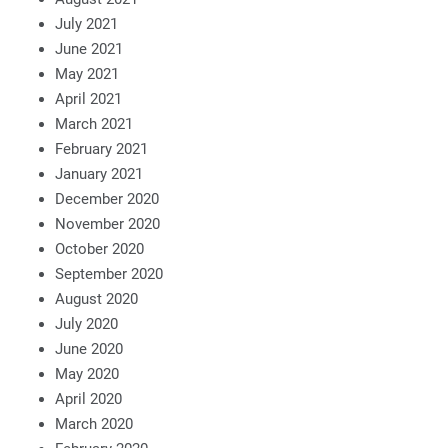
July 2021
June 2021
May 2021
April 2021
March 2021
February 2021
January 2021
December 2020
November 2020
October 2020
September 2020
August 2020
July 2020
June 2020
May 2020
April 2020
March 2020