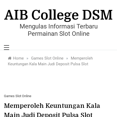
Skip
to
AIB College DSM
content
Mengulas Informasi Terbaru
Permainan Slot Online
»
»
Home
Games Slot Online
Memperoleh
Keuntungan Kala Main Judi Deposit Pulsa Slot
Games Slot Online
Memperoleh Keuntungan Kala
Main Judi Deposit Pulsa Slot