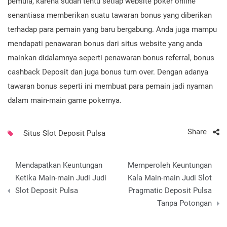
pemula, karena sudah tentu setiap website poker online
senantiasa memberikan suatu tawaran bonus yang diberikan
terhadap para pemain yang baru bergabung. Anda juga mampu
mendapati penawaran bonus dari situs website yang anda
mainkan didalamnya seperti penawaran bonus referral, bonus
cashback Deposit dan juga bonus turn over. Dengan adanya
tawaran bonus seperti ini membuat para pemain jadi nyaman
dalam main-main game pokernya.
Share
Situs Slot Deposit Pulsa
Post
Mendapatkan Keuntungan
Memperoleh Keuntungan
navigation
Ketika Main-main Judi Judi
Kala Main-main Judi Slot
Slot Deposit Pulsa
Pragmatic Deposit Pulsa
Tanpa Potongan