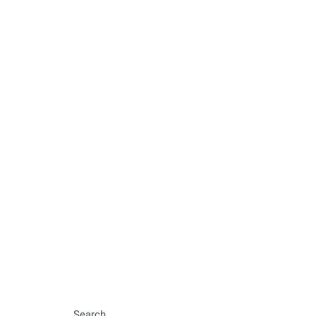
Search