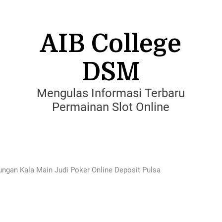
AIB College
DSM
Mengulas Informasi Terbaru
Permainan Slot Online
gan Kala Main Judi Poker Online Deposit Pulsa