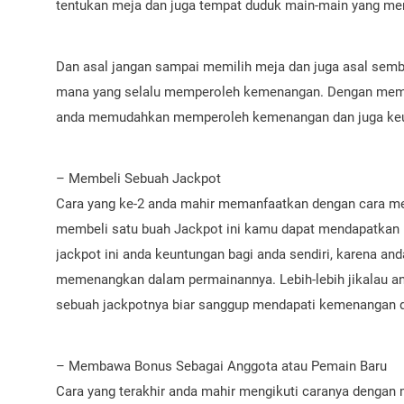
tentukan meja dan juga tempat duduk main-main yang me
Dan asal jangan sampai memilih meja dan juga asal sem
mana yang selalu memperoleh kemenangan. Dengan memi
anda memudahkan memperoleh kemenangan dan juga keu
– Membeli Sebuah Jackpot
Cara yang ke-2 anda mahir memanfaatkan dengan cara me
membeli satu buah Jackpot ini kamu dapat mendapatkan 
jackpot ini anda keuntungan bagi anda sendiri, karena a
memenangkan dalam permainannya. Lebih-lebih jikalau an
sebuah jackpotnya biar sanggup mendapati kemenangan d
– Membawa Bonus Sebagai Anggota atau Pemain Baru
Cara yang terakhir anda mahir mengikuti caranya dengan