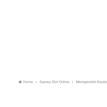
Skip
to
content
»
»
Home
Games Slot Online
Memperoleh Keuntu