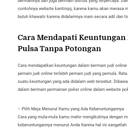
bermainnya dan juga bermain disitus yang terpercaya. Da
contohnya website kantinqq, karena kamu akan merasa m
butuh khawatir karena didalamnya main secara adil dan t
Cara Mendapati Keuntungan 
Pulsa Tanpa Potongan
Cara mendapatkan keuntungan dalam bermain judi online 
pemain judi online terlebih pemain judi yang pemula. Ra
suatu keuntungan yang ada didalam web tersebut. Dibaw
dalam bermain permainan poker online dalam website pok
– Pilih Meja Menurut Kamu yang Ada Keberuntungannya
Cara yang mula-mula kamu mahir mengikutinya dengan me
keberuntungannya menurut Anda Karena hal ini sangatla