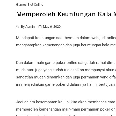
Games Slot Online
Memperoleh Keuntungan Kala Ma
By
Admin
May 6, 2020
Mendapati keuntungan saat bermain dalam web judi onlin
mengharapkan kemenangan dan juga keuntungan kala me
Dan dalam main game poker online sangatlah ramai dimai
muda atau juga yang sudah tua asalkan mempunyai akun d
sangatlah mudah dimainkan dan juga permainan yang difav
ini menyediakan game poker didalamnya hal ini bertuju
Jadi dalam kesempatan kali ini kita akan membahas car
memperoleh kemenangan main-main permainan poker onlin