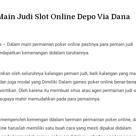
in Judi Slot Online Depo Via Dana
e – Dalam main permainan poker online pastinya para pemain judi
ndapatkan kemenangan didalam taruhannya.
nkan oleh seluruhnya kalangan pemain judi, baik kalangan yang ma
an juga modal yang Dimiliki Dalam games poker online benar-bena
oritkan. Oleh karena itu membuat situs atau agen permainan judi o
an supaya mahir memudahkan pada para pemainnya.
a memperoleh kemengan ddalam bermain permainan poker online, 
e haruslah memiliki satu buah cara yang mesti dipakai didalam