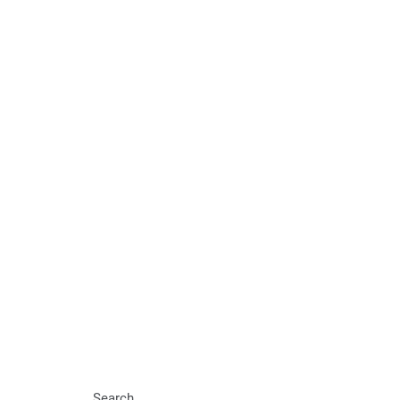
Search