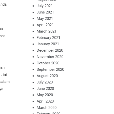
anda
July 2021
June 2021
May 2021
April 2021
na
March 2021
nda
February 2021
January 2021
December 2020
November 2020
October 2020
gan
September 2020
 ini
August 2020
 dalam
July 2020
June 2020
ya
May 2020
April 2020
March 2020