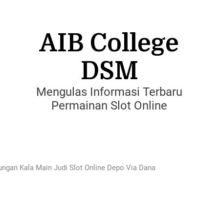
AIB College
DSM
Mengulas Informasi Terbaru
Permainan Slot Online
ngan Kala Main Judi Slot Online Depo Via Dana