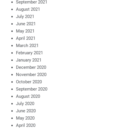
September 2021
August 2021
July 2021
June 2021
May 2021
April 2021
March 2021
February 2021
January 2021
December 2020
November 2020
October 2020
September 2020
August 2020
July 2020
June 2020
May 2020
April 2020