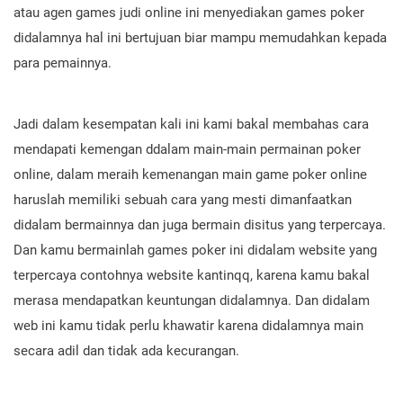
atau agen games judi online ini menyediakan games poker
didalamnya hal ini bertujuan biar mampu memudahkan kepada
para pemainnya.
Jadi dalam kesempatan kali ini kami bakal membahas cara
mendapati kemengan ddalam main-main permainan poker
online, dalam meraih kemenangan main game poker online
haruslah memiliki sebuah cara yang mesti dimanfaatkan
didalam bermainnya dan juga bermain disitus yang terpercaya.
Dan kamu bermainlah games poker ini didalam website yang
terpercaya contohnya website kantinqq, karena kamu bakal
merasa mendapatkan keuntungan didalamnya. Dan didalam
web ini kamu tidak perlu khawatir karena didalamnya main
secara adil dan tidak ada kecurangan.