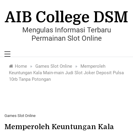
Skip
to
AIB College DSM
content
Mengulas Informasi Terbaru
Permainan Slot Online
»
»
Home
Games Slot Online
Memperoleh
Keuntungan Kala Main-main Judi Slot Joker Deposit Pulsa
10rb Tanpa Potongan
Games Slot Online
Memperoleh Keuntungan Kala