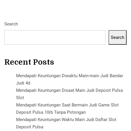
Search
Search
Recent Posts
Mendapati Keuntungan Diwaktu Main-main Judi Bandar
Judi 4d
Mendapati Keuntungan Disaat Main Judi Deposit Pulsa
Slot
Mendapati Keuntungan Saat Bermain Judi Game Slot
Deposit Pulsa 10rb Tanpa Potongan
Mendapati Keuntungan Waktu Main Judi Daftar Slot
Deposit Pulsa