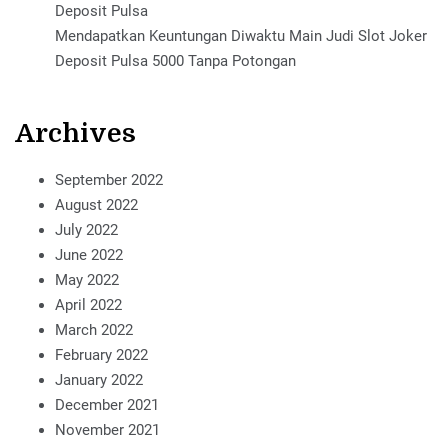
Deposit Pulsa
Mendapatkan Keuntungan Diwaktu Main Judi Slot Joker
Deposit Pulsa 5000 Tanpa Potongan
Archives
September 2022
August 2022
July 2022
June 2022
May 2022
April 2022
March 2022
February 2022
January 2022
December 2021
November 2021