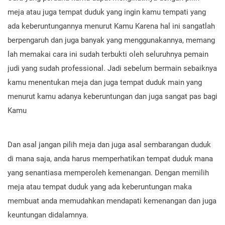
meja atau juga tempat duduk yang ingin kamu tempati yang
ada keberuntungannya menurut Kamu Karena hal ini sangatlah
berpengaruh dan juga banyak yang menggunakannya, memang
lah memakai cara ini sudah terbukti oleh seluruhnya pemain
judi yang sudah professional. Jadi sebelum bermain sebaiknya
kamu menentukan meja dan juga tempat duduk main yang
menurut kamu adanya keberuntungan dan juga sangat pas bagi
Kamu
Dan asal jangan pilih meja dan juga asal sembarangan duduk
di mana saja, anda harus memperhatikan tempat duduk mana
yang senantiasa memperoleh kemenangan. Dengan memilih
meja atau tempat duduk yang ada keberuntungan maka
membuat anda memudahkan mendapati kemenangan dan juga
keuntungan didalamnya.