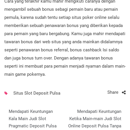
Cara yang terakhir kamu mahir mengikuti caranya dengan
mengambil sebuah bonus sebagi pemain baru atau pemain
pemula, karena sudah tentu setiap situs poker online selalu
memberikan sebuah penawaran bonus yang diberikan kepada
para pemain yang baru bergabung. Kamu juga mahir mendapati
tawaran bonus dari web situs yang anda mainkan didalamnya
seperti penawaran bonus referral, bonus cashback Isi saldo
dan juga bonus turn over. Dengan adanya tawaran bonus
seperti ini membuat para pemain menjadi nyaman dalam main-
main game pokernya.
Share
Situs Slot Deposit Pulsa
Post
Mendapati Keuntungan
Mendapati Keuntungan
navigation
Kala Main Judi Slot
Ketika Main-main Judi Slot
Pragmatic Deposit Pulsa
Online Deposit Pulsa Tanpa