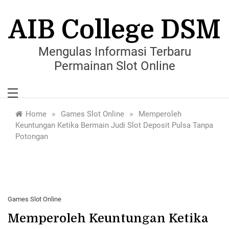
Skip
to
AIB College DSM
content
Mengulas Informasi Terbaru
Permainan Slot Online
»
»
Home
Games Slot Online
Memperoleh
Keuntungan Ketika Bermain Judi Slot Deposit Pulsa Tanpa
Potongan
Games Slot Online
Memperoleh Keuntungan Ketika