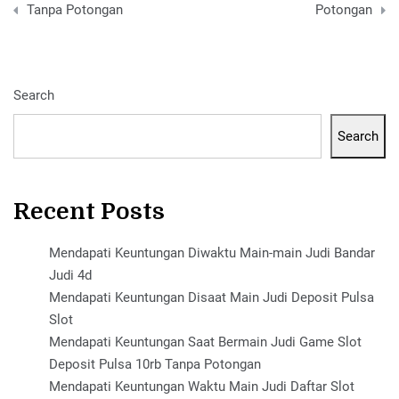
Tanpa Potongan
Potongan
Search
Search
Recent Posts
Mendapati Keuntungan Diwaktu Main-main Judi Bandar
Judi 4d
Mendapati Keuntungan Disaat Main Judi Deposit Pulsa
Slot
Mendapati Keuntungan Saat Bermain Judi Game Slot
Deposit Pulsa 10rb Tanpa Potongan
Mendapati Keuntungan Waktu Main Judi Daftar Slot