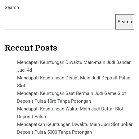
Search
Search
Recent Posts
Mendapati Keuntungan Diwaktu Main-main Judi Bandar
Judi 4d
Mendapati Keuntungan Disaat Main Judi Deposit Pulsa
Slot
Mendapati Keuntungan Saat Bermain Judi Game Slot
Deposit Pulsa 10rb Tanpa Potongan
Mendapati Keuntungan Waktu Main Judi Daftar Slot
Deposit Pulsa
Mendapatkan Keuntungan Diwaktu Main Judi Slot Joker
Deposit Pulsa 5000 Tanpa Potongan