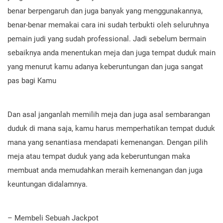
benar berpengaruh dan juga banyak yang menggunakannya,
benar-benar memakai cara ini sudah terbukti oleh seluruhnya
pemain judi yang sudah professional. Jadi sebelum bermain
sebaiknya anda menentukan meja dan juga tempat duduk main
yang menurut kamu adanya keberuntungan dan juga sangat
pas bagi Kamu
Dan asal janganlah memilih meja dan juga asal sembarangan
duduk di mana saja, kamu harus memperhatikan tempat duduk
mana yang senantiasa mendapati kemenangan. Dengan pilih
meja atau tempat duduk yang ada keberuntungan maka
membuat anda memudahkan meraih kemenangan dan juga
keuntungan didalamnya.
– Membeli Sebuah Jackpot