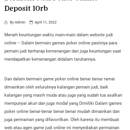
Deposit 10rb
By
Admin
April 11, 2022
Meraih keuntungan waktu main-main dalam website judi
online – Dalam bermain games poker online pastinya para
pemain judi berharap kemenangan dan juga keuntungan saat
mendapatkan kemenangan didalam taruhannya.
Dan dalam bermain game poker online benar benar ramai
dimainkan oleh seluruhnya kalangan pemain judi, baik
kalangan yang masih muda atau juga yang sudah tua asalkan
mempunyai akun dan juga modal yang Dimiliki Dalam games
poker online benar-benar benar benar mudah dimainkan dan
juga permainan yang difavoritkan. Oleh karena itu membuat
web atau agen game judi online ini menyediakan permainan