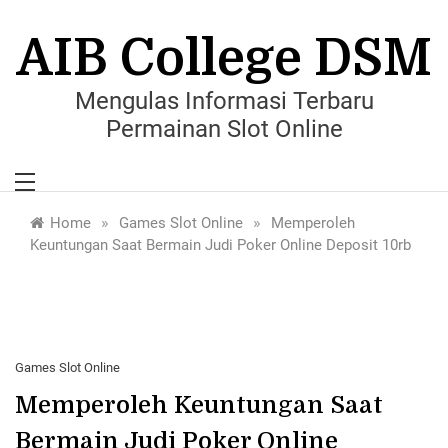
Skip
to
AIB College DSM
content
Mengulas Informasi Terbaru
Permainan Slot Online
»
»
Home
Games Slot Online
Memperoleh
Keuntungan Saat Bermain Judi Poker Online Deposit 10rb
Games Slot Online
Memperoleh Keuntungan Saat
Bermain Judi Poker Online