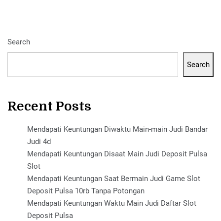
Search
Search
Recent Posts
Mendapati Keuntungan Diwaktu Main-main Judi Bandar
Judi 4d
Mendapati Keuntungan Disaat Main Judi Deposit Pulsa
Slot
Mendapati Keuntungan Saat Bermain Judi Game Slot
Deposit Pulsa 10rb Tanpa Potongan
Mendapati Keuntungan Waktu Main Judi Daftar Slot
Deposit Pulsa