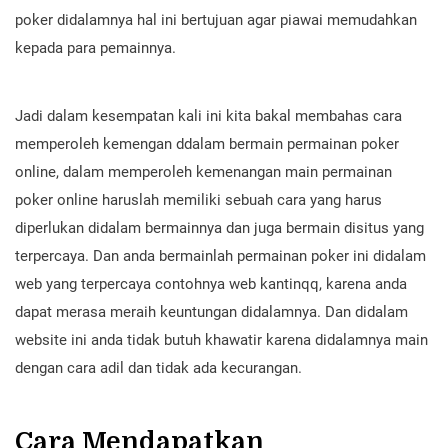
poker didalamnya hal ini bertujuan agar piawai memudahkan
kepada para pemainnya.
Jadi dalam kesempatan kali ini kita bakal membahas cara
memperoleh kemengan ddalam bermain permainan poker
online, dalam memperoleh kemenangan main permainan
poker online haruslah memiliki sebuah cara yang harus
diperlukan didalam bermainnya dan juga bermain disitus yang
terpercaya. Dan anda bermainlah permainan poker ini didalam
web yang terpercaya contohnya web kantinqq, karena anda
dapat merasa meraih keuntungan didalamnya. Dan didalam
website ini anda tidak butuh khawatir karena didalamnya main
dengan cara adil dan tidak ada kecurangan.
Cara Mendapatkan