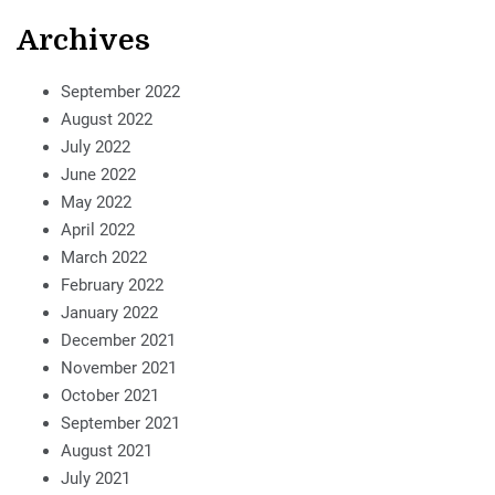
Archives
September 2022
August 2022
July 2022
June 2022
May 2022
April 2022
March 2022
February 2022
January 2022
December 2021
November 2021
October 2021
September 2021
August 2021
July 2021