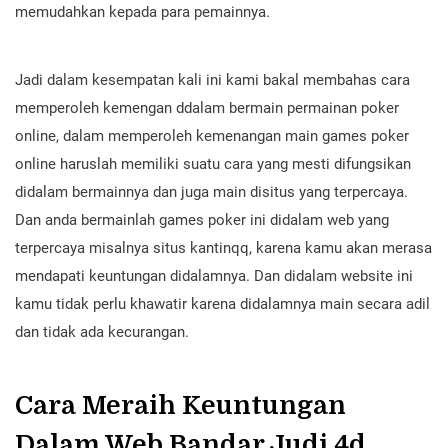
memudahkan kepada para pemainnya.
Jadi dalam kesempatan kali ini kami bakal membahas cara
memperoleh kemengan ddalam bermain permainan poker
online, dalam memperoleh kemenangan main games poker
online haruslah memiliki suatu cara yang mesti difungsikan
didalam bermainnya dan juga main disitus yang terpercaya.
Dan anda bermainlah games poker ini didalam web yang
terpercaya misalnya situs kantinqq, karena kamu akan merasa
mendapati keuntungan didalamnya. Dan didalam website ini
kamu tidak perlu khawatir karena didalamnya main secara adil
dan tidak ada kecurangan.
Cara Meraih Keuntungan
Dalam Web Bandar Judi 4d