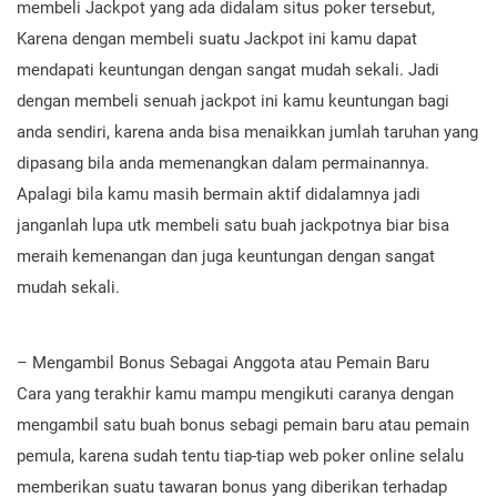
membeli Jackpot yang ada didalam situs poker tersebut,
Karena dengan membeli suatu Jackpot ini kamu dapat
mendapati keuntungan dengan sangat mudah sekali. Jadi
dengan membeli senuah jackpot ini kamu keuntungan bagi
anda sendiri, karena anda bisa menaikkan jumlah taruhan yang
dipasang bila anda memenangkan dalam permainannya.
Apalagi bila kamu masih bermain aktif didalamnya jadi
janganlah lupa utk membeli satu buah jackpotnya biar bisa
meraih kemenangan dan juga keuntungan dengan sangat
mudah sekali.
– Mengambil Bonus Sebagai Anggota atau Pemain Baru
Cara yang terakhir kamu mampu mengikuti caranya dengan
mengambil satu buah bonus sebagi pemain baru atau pemain
pemula, karena sudah tentu tiap-tiap web poker online selalu
memberikan suatu tawaran bonus yang diberikan terhadap