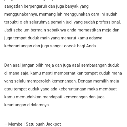
sangatlah berpengaruh dan juga banyak yang
menggunakannya, memang lah menggunakan cara ini sudah
terbukti oleh seluruhnya pemain judi yang sudah professional.
Jadi sebelum bermain sebaiknya anda memastikan meja dan
juga tempat duduk main yang menurut kamu adanya
keberuntungan dan juga sangat cocok bagi Anda
Dan asal jangan pilih meja dan juga asal sembarangan duduk
di mana saja, kamu mesti memperhatikan tempat duduk mana
yang selalu memperoleh kemenangan. Dengan memilih meja
atau tempat duduk yang ada keberuntungan maka membuat
kamu memudahkan mendapati kemenangan dan juga
keuntungan didalamnya.
– Membeli Satu buah Jackpot