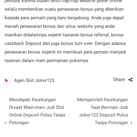
pemula, karena sudah tentu tiap-tiap website poker online
selalu memberikan suatu penawaran bonus yang diberikan
kepada para pemain yang baru bergabung. Anda juga dapat
meraih penawaran bonus dari situs website yang anda
mainkan didalamnya seperti tawaran bonus referral, bonus
cashback Deposit dan juga bonus turn over. Dengan adanya
penawaran bonus seperti ini membuat para pemain menjadi
nyaman dalam main permainan pokernya.
Share
Agen Slot Joker123
Post
Mendapati Keuntungan
Memperoleh Keuntungan
navigation
Disaat Main-main Judi Slot
Saat Bermain Judi
Online Deposit Pulsa Tanpa
Joker123 Deposit Pulsa
Potongan
Tanpa Potongan