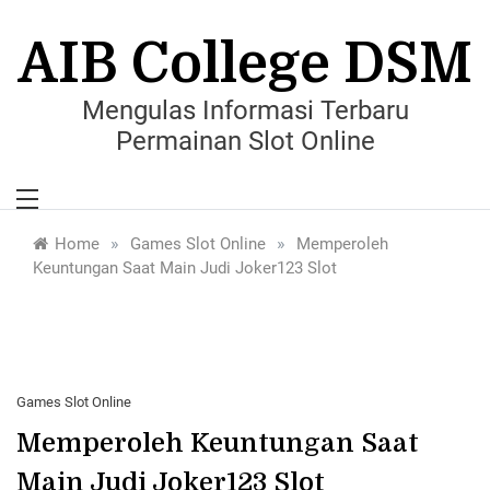
Skip
to
AIB College DSM
content
Mengulas Informasi Terbaru
Permainan Slot Online
»
»
Home
Games Slot Online
Memperoleh
Keuntungan Saat Main Judi Joker123 Slot
Games Slot Online
Memperoleh Keuntungan Saat
Main Judi Joker123 Slot