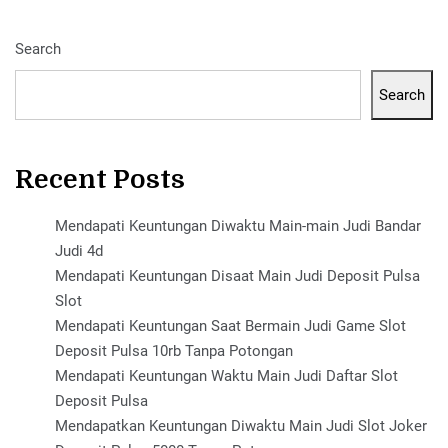
Search
Search
Recent Posts
Mendapati Keuntungan Diwaktu Main-main Judi Bandar
Judi 4d
Mendapati Keuntungan Disaat Main Judi Deposit Pulsa
Slot
Mendapati Keuntungan Saat Bermain Judi Game Slot
Deposit Pulsa 10rb Tanpa Potongan
Mendapati Keuntungan Waktu Main Judi Daftar Slot
Deposit Pulsa
Mendapatkan Keuntungan Diwaktu Main Judi Slot Joker