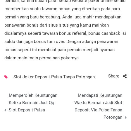
pemula, karena sudah pasti setiap website poker online selalu
memberikan suatu tawaran bonus yang diberikan pada para
pemain yang baru bergabung. Anda juga mahir mendapatkan
penawaran bonus dari situs situs yang kamu mainkan
didalamnya seperti tawaran bonus referral, bonus cashback Isi
saldo dan juga bonus turn over. Dengan adanya penawaran
bonus seperti ini membuat para pemain menjadi nyaman
dalam main-main permainan pokernya.
Share
Slot Joker Deposit Pulsa Tanpa Potongan
Post
Memperoleh Keuntungan
Mendapati Keuntungan
navigation
Ketika Bermain Judi Qq
Waktu Bermain Judi Slot
Slot Deposit Pulsa
Deposit Via Pulsa Tanpa
Potongan