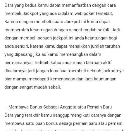
Cara yang kedua kamu dapat memanfaatkan dengan cara
membeli Jackpot yang ada didalam web poker tersebut,
Karena dengan membeli suatu Jackpot ini kamu dapat
memperoleh keuntungan dengan sangat mudah sekali. Jadi
dengan membeli senuah jackpot ini anda keuntungan bagi
anda sendiri, karena kamu dapat menaikkan jumlah taruhan
yang dipasang jikalau kamu memenangkan dalam
permainannya. Terlebih kalau anda masih bermain aktif
didalamnya jadi jangan lupa buat membeli sebuah jackpotnya
biar mampu mendapati kemenangan dan juga keuntungan
dengan sangat mudah sekali.
– Membawa Bonus Sebagai Anggota atau Pemain Baru
Cara yang terakhir kamu sanggup mengikuti caranya dengan
membawa satu buah bonus sebagi pemain baru atau pemain