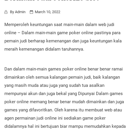
By
Admin
March 10, 2022
Memperoleh keuntungan saat main-main dalam web judi
online – Dalam main-main game poker online pastinya para
pemain judi berharap kemenangan dan juga keuntungan kala
meraih kemenangan didalam taruhannya.
Dan dalam main-main games poker online benar benar ramai
dimainkan oleh semua kalangan pemain judi, baik kalangan
yang masih muda atau juga yang sudah tua asalkan
mempunyai akun dan juga bekal yang Dipunyai Dalam games
poker online memang benar benar mudah dimainkan dan juga
games yang difavoritkan. Oleh karena itu membuat web atau
agen permainan judi online ini sediakan game poker
didalamnya hal ini bertujuan biar mampu memudahkan kepada