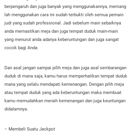
berpengaruh dan juga banyak yang menggunakannya, memang
lah menggunakan cara ini sudah terbukti oleh semua pemain
judi yang sudah professional. Jadi sebelum main sebaiknya
anda memastikan meja dan juga tempat duduk main-main
yang menurut anda adanya keberuntungan dan juga sangat
cocok bagi Anda
Dan asal jangan sampai pilih meja dan juga asal sembarangan
duduk di mana saja, kamu harus memperhatikan tempat duduk
mana yang selalu mendapati kemenangan. Dengan pilih meja
atau tempat duduk yang ada keberuntungan maka membuat
kamu memudahkan meraih kemenangan dan juga keuntungan
didalamnya.
– Membeli Suatu Jackpot