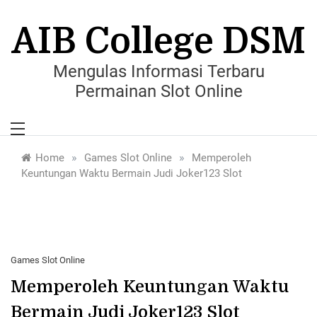
Skip
to
AIB College DSM
content
Mengulas Informasi Terbaru
Permainan Slot Online
»
»
Home
Games Slot Online
Memperoleh
Keuntungan Waktu Bermain Judi Joker123 Slot
Games Slot Online
Memperoleh Keuntungan Waktu
Bermain Judi Joker123 Slot