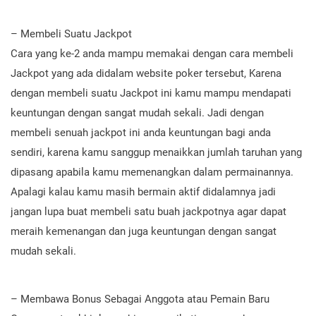
– Membeli Suatu Jackpot
Cara yang ke-2 anda mampu memakai dengan cara membeli
Jackpot yang ada didalam website poker tersebut, Karena
dengan membeli suatu Jackpot ini kamu mampu mendapati
keuntungan dengan sangat mudah sekali. Jadi dengan
membeli senuah jackpot ini anda keuntungan bagi anda
sendiri, karena kamu sanggup menaikkan jumlah taruhan yang
dipasang apabila kamu memenangkan dalam permainannya.
Apalagi kalau kamu masih bermain aktif didalamnya jadi
jangan lupa buat membeli satu buah jackpotnya agar dapat
meraih kemenangan dan juga keuntungan dengan sangat
mudah sekali.
– Membawa Bonus Sebagai Anggota atau Pemain Baru