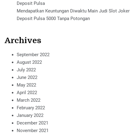
Deposit Pulsa
Mendapatkan Keuntungan Diwaktu Main Judi Slot Joker
Deposit Pulsa 5000 Tanpa Potongan
Archives
September 2022
August 2022
July 2022
June 2022
May 2022
April 2022
March 2022
February 2022
January 2022
December 2021
November 2021