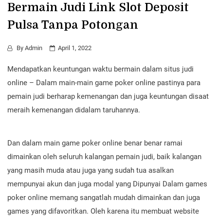
Bermain Judi Link Slot Deposit
Pulsa Tanpa Potongan
By
Admin
April 1, 2022
Mendapatkan keuntungan waktu bermain dalam situs judi
online – Dalam main-main game poker online pastinya para
pemain judi berharap kemenangan dan juga keuntungan disaat
meraih kemenangan didalam taruhannya.
Dan dalam main game poker online benar benar ramai
dimainkan oleh seluruh kalangan pemain judi, baik kalangan
yang masih muda atau juga yang sudah tua asalkan
mempunyai akun dan juga modal yang Dipunyai Dalam games
poker online memang sangatlah mudah dimainkan dan juga
games yang difavoritkan. Oleh karena itu membuat website