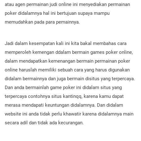
atau agen permainan judi online ini menyediakan permainan
poker didalamnya hal ini bertujuan supaya mampu
memudahkan pada para pemainnya.
Jadi dalam kesempatan kali ini kita bakal membahas cara
memperoleh kemengan ddalam bermain games poker online,
dalam mendapatkan kemenangan bermain permainan poker
online haruslah memiliki sebuah cara yang harus digunakan
didalam bermainnya dan juga bermain disitus yang terpercaya.
Dan anda bermainlah game poker ini didalam situs yang
terpercaya contohnya situs kantinqq, karena kamu dapat
merasa mendapati keuntungan didalamnya. Dan didalam
website ini anda tidak perlu khawatir karena didalamnya main
secara adil dan tidak ada kecurangan.