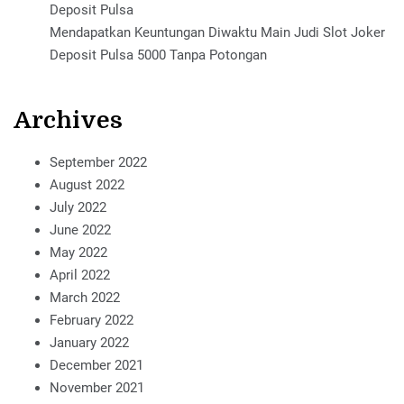
Deposit Pulsa
Mendapatkan Keuntungan Diwaktu Main Judi Slot Joker
Deposit Pulsa 5000 Tanpa Potongan
Archives
September 2022
August 2022
July 2022
June 2022
May 2022
April 2022
March 2022
February 2022
January 2022
December 2021
November 2021