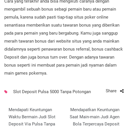
Cara yang terakhir anda bisa mengikuti caranya dengan
mengambil sebuah bonus sebagi pemain baru atau pemain
pemula, karena sudah pasti tiap-tiap situs poker online
senantiasa memberikan suatu tawaran bonus yang diberikan
pada para pemain yang baru bergabung. Kamu juga sanggup
meraih tawaran bonus dari website situs yang anda mainkan
didalamnya seperti penawaran bonus referral, bonus cashback
Deposit dan juga bonus turn over. Dengan adanya tawaran
bonus seperti ini membuat para pemain jadi nyaman dalam
main games pokernya.
Share
Slot Deposit Pulsa 5000 Tanpa Potongan
Post
Mendapati Keuntungan
Mendapatkan Keuntungan
navigation
Waktu Bermain Judi Slot
Saat Main-main Judi Agen
Deposit Via Pulsa Tanpa
Bola Terpercaya Deposit