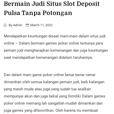
Bermain Judi Situs Slot Deposit
Pulsa Tanpa Potongan
By
Admin
March 11, 2022
Mendapatkan keuntungan disaat main-main dalam situs judi
online – Dalam bermain games poker online tentunya para
pemain judi mengharapkan kemenangan dan juga keuntungan
saat mendapatkan kemenangan didalam taruhannya.
Dan dalam main game poker online benar benar ramai
dimainkan oleh semua kalangan pemain judi, baik kalangan
yang masih muda atau juga yang sudah tua asalkan
mempunyai akun dan juga bekal yang Dimiliki Dalam games
poker online memang lah sangatlah mudah dimainkan dan
juga games yang difavoritkan. Oleh karena itu membuat