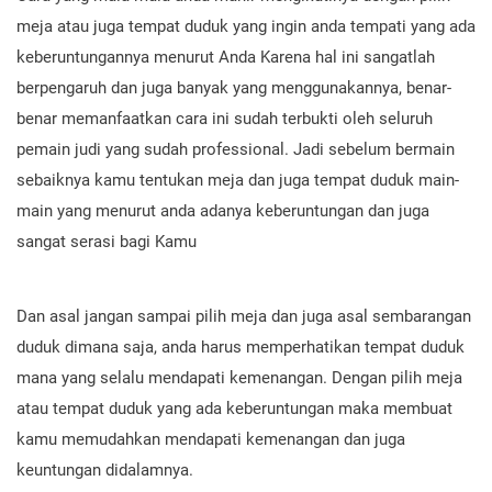
meja atau juga tempat duduk yang ingin anda tempati yang ada
keberuntungannya menurut Anda Karena hal ini sangatlah
berpengaruh dan juga banyak yang menggunakannya, benar-
benar memanfaatkan cara ini sudah terbukti oleh seluruh
pemain judi yang sudah professional. Jadi sebelum bermain
sebaiknya kamu tentukan meja dan juga tempat duduk main-
main yang menurut anda adanya keberuntungan dan juga
sangat serasi bagi Kamu
Dan asal jangan sampai pilih meja dan juga asal sembarangan
duduk dimana saja, anda harus memperhatikan tempat duduk
mana yang selalu mendapati kemenangan. Dengan pilih meja
atau tempat duduk yang ada keberuntungan maka membuat
kamu memudahkan mendapati kemenangan dan juga
keuntungan didalamnya.