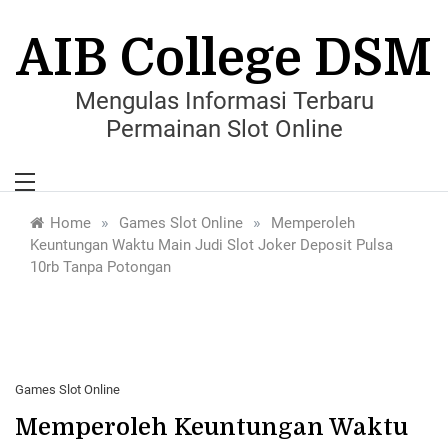
Skip
to
AIB College DSM
content
Mengulas Informasi Terbaru
Permainan Slot Online
»
»
Home
Games Slot Online
Memperoleh
Keuntungan Waktu Main Judi Slot Joker Deposit Pulsa
10rb Tanpa Potongan
Games Slot Online
Memperoleh Keuntungan Waktu