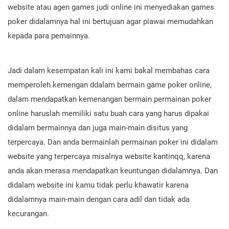
website atau agen games judi online ini menyediakan games
poker didalamnya hal ini bertujuan agar piawai memudahkan
kepada para pemainnya.
Jadi dalam kesempatan kali ini kami bakal membahas cara
memperoleh kemengan ddalam bermain game poker online,
dalam mendapatkan kemenangan bermain permainan poker
online haruslah memiliki satu buah cara yang harus dipakai
didalam bermainnya dan juga main-main disitus yang
terpercaya. Dan anda bermainlah permainan poker ini didalam
website yang terpercaya misalnya website kantinqq, karena
anda akan merasa mendapatkan keuntungan didalamnya. Dan
didalam website ini kamu tidak perlu khawatir karena
didalamnya main-main dengan cara adil dan tidak ada
kecurangan.