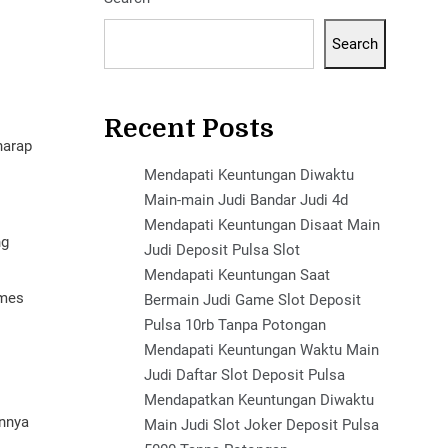
Search
Recent Posts
harap
Mendapati Keuntungan Diwaktu
Main-main Judi Bandar Judi 4d
Mendapati Keuntungan Disaat Main
ng
Judi Deposit Pulsa Slot
Mendapati Keuntungan Saat
ames
Bermain Judi Game Slot Deposit
Pulsa 10rb Tanpa Potongan
Mendapati Keuntungan Waktu Main
Judi Daftar Slot Deposit Pulsa
Mendapatkan Keuntungan Diwaktu
nnya
Main Judi Slot Joker Deposit Pulsa