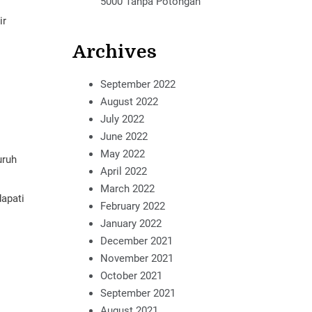
5000 Tanpa Potongan
ir
Archives
September 2022
August 2022
July 2022
June 2022
May 2022
uruh
April 2022
March 2022
apati
February 2022
January 2022
December 2021
November 2021
October 2021
September 2021
August 2021