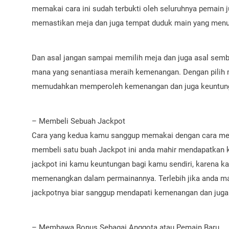
memakai cara ini sudah terbukti oleh seluruhnya pemain 
memastikan meja dan juga tempat duduk main yang menur
Dan asal jangan sampai memilih meja dan juga asal sem
mana yang senantiasa meraih kemenangan. Dengan pilih
memudahkan memperoleh kemenangan dan juga keuntung
– Membeli Sebuah Jackpot
Cara yang kedua kamu sanggup memakai dengan cara mem
membeli satu buah Jackpot ini anda mahir mendapatkan 
jackpot ini kamu keuntungan bagi kamu sendiri, karena 
memenangkan dalam permainannya. Terlebih jika anda mas
jackpotnya biar sanggup mendapati kemenangan dan juga
– Membawa Bonus Sebagai Anggota atau Pemain Baru