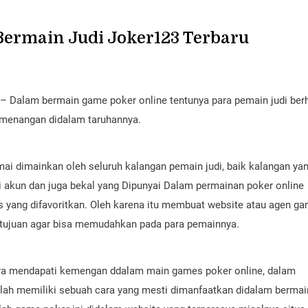
ermain Judi Joker123 Terbaru
 – Dalam bermain game poker online tentunya para pemain judi ber
menangan didalam taruhannya.
ai dimainkan oleh seluruh kalangan pemain judi, baik kalangan ya
akun dan juga bekal yang Dipunyai Dalam permainan poker online
 yang difavoritkan. Oleh karena itu membuat website atau agen g
bertujuan agar bisa memudahkan pada para pemainnya.
ara mendapati kemengan ddalam main games poker online, dalam
ah memiliki sebuah cara yang mesti dimanfaatkan didalam bermai