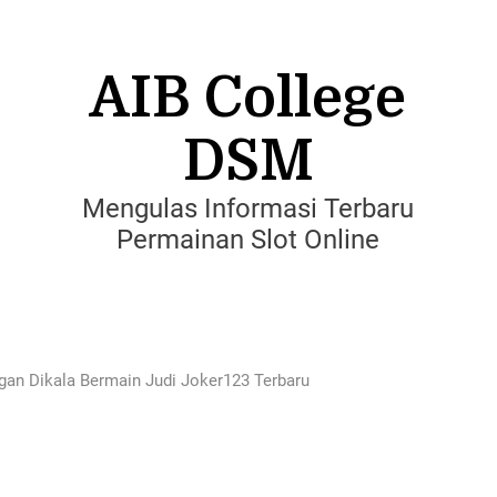
AIB College
DSM
Mengulas Informasi Terbaru
Permainan Slot Online
an Dikala Bermain Judi Joker123 Terbaru