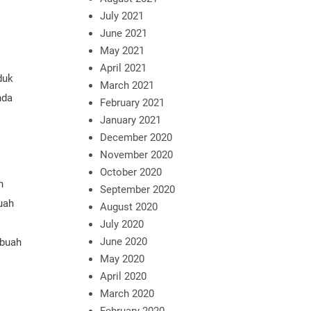
July 2021
June 2021
May 2021
April 2021
duk
March 2021
nda
February 2021
January 2021
December 2020
November 2020
October 2020
n
September 2020
uah
August 2020
July 2020
June 2020
ebuah
May 2020
April 2020
March 2020