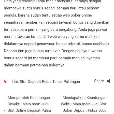
Cara yang terakhir kamu mahir mengikuti caranya dengan
membawa suatu bonus sebagi pemain baru atau pemain
pemula, karena sudah tentu setiap web poker online
senantiasa memberikan sebuah tawaran bonus yang diberikan
terhadap para pemain yang baru bergabung. Anda juga piawai
meraih tawaran bonus dari web web yang kamu mainkan
didalamnya seperti penawaran bonus referral, bonus cashback
Deposit dan juga bonus turn over. Dengan adanya tawaran
bonus seperti ini membuat para pemain menjadi nyaman
dalam bermain permainan pokernya.
Share
Link Slot Deposit Pulsa Tanpa Potongan
Post
Memperoleh Keuntungan
Mendapatkan Keuntungan
navigation
Diwaktu Main-main Judi
Waktu Main-main Judi Slot
Slot Online Deposit Pulsa
Joker Deposit Pulsa 5000