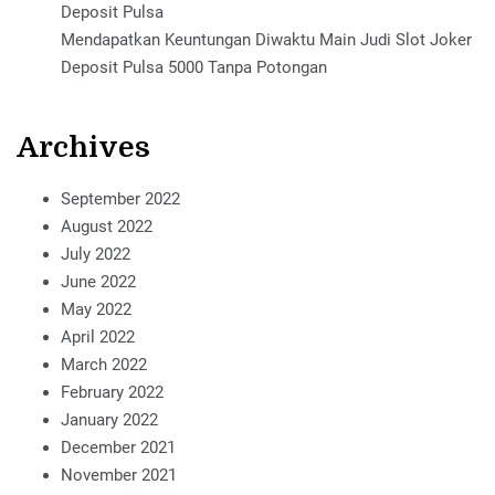
Deposit Pulsa
Mendapatkan Keuntungan Diwaktu Main Judi Slot Joker
Deposit Pulsa 5000 Tanpa Potongan
Archives
September 2022
August 2022
July 2022
June 2022
May 2022
April 2022
March 2022
February 2022
January 2022
December 2021
November 2021