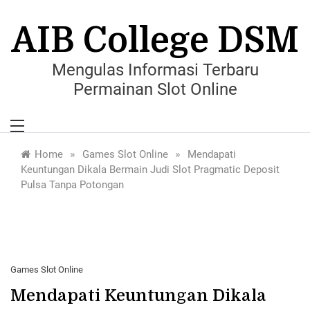
Skip
to
AIB College DSM
content
Mengulas Informasi Terbaru
Permainan Slot Online
»
»
Home
Games Slot Online
Mendapati
Keuntungan Dikala Bermain Judi Slot Pragmatic Deposit
Pulsa Tanpa Potongan
Games Slot Online
Mendapati Keuntungan Dikala