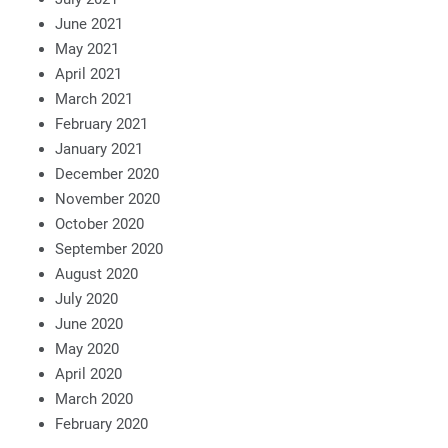
June 2021
May 2021
April 2021
March 2021
February 2021
January 2021
December 2020
November 2020
October 2020
September 2020
August 2020
July 2020
June 2020
May 2020
April 2020
March 2020
February 2020