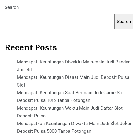
Search
Search
Recent Posts
Mendapati Keuntungan Diwaktu Main-main Judi Bandar
Judi 4d
Mendapati Keuntungan Disaat Main Judi Deposit Pulsa
Slot
Mendapati Keuntungan Saat Bermain Judi Game Slot
Deposit Pulsa 10rb Tanpa Potongan
Mendapati Keuntungan Waktu Main Judi Daftar Slot
Deposit Pulsa
Mendapatkan Keuntungan Diwaktu Main Judi Slot Joker
Deposit Pulsa 5000 Tanpa Potongan