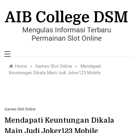
Skip
to
AIB College DSM
content
Mengulas Informasi Terbaru
Permainan Slot Online
»
»
Home
Games Slot Online
Mendapati
Keuntungan Dikala Main Judi Joker123 Mobile
Games Slot Online
Mendapati Keuntungan Dikala
Main Judi Joker123 Mobile