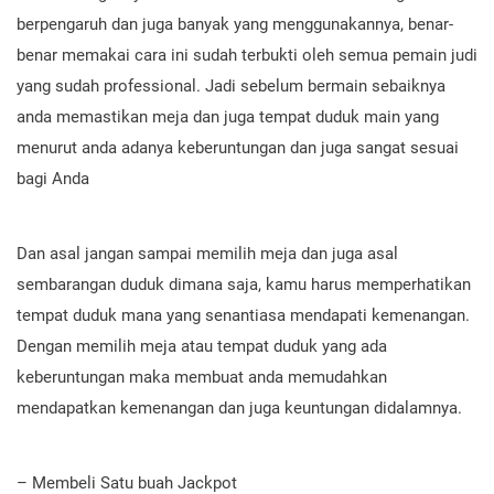
berpengaruh dan juga banyak yang menggunakannya, benar-
benar memakai cara ini sudah terbukti oleh semua pemain judi
yang sudah professional. Jadi sebelum bermain sebaiknya
anda memastikan meja dan juga tempat duduk main yang
menurut anda adanya keberuntungan dan juga sangat sesuai
bagi Anda
Dan asal jangan sampai memilih meja dan juga asal
sembarangan duduk dimana saja, kamu harus memperhatikan
tempat duduk mana yang senantiasa mendapati kemenangan.
Dengan memilih meja atau tempat duduk yang ada
keberuntungan maka membuat anda memudahkan
mendapatkan kemenangan dan juga keuntungan didalamnya.
– Membeli Satu buah Jackpot