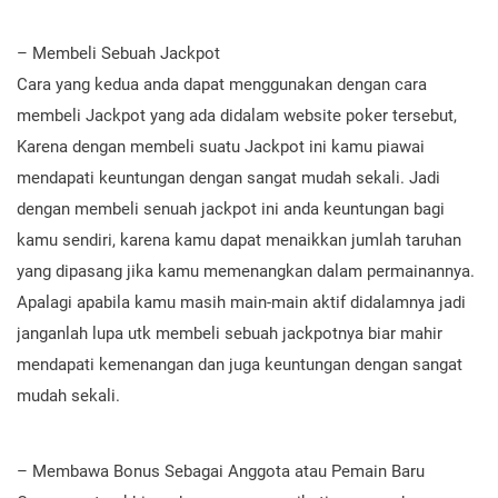
– Membeli Sebuah Jackpot
Cara yang kedua anda dapat menggunakan dengan cara
membeli Jackpot yang ada didalam website poker tersebut,
Karena dengan membeli suatu Jackpot ini kamu piawai
mendapati keuntungan dengan sangat mudah sekali. Jadi
dengan membeli senuah jackpot ini anda keuntungan bagi
kamu sendiri, karena kamu dapat menaikkan jumlah taruhan
yang dipasang jika kamu memenangkan dalam permainannya.
Apalagi apabila kamu masih main-main aktif didalamnya jadi
janganlah lupa utk membeli sebuah jackpotnya biar mahir
mendapati kemenangan dan juga keuntungan dengan sangat
mudah sekali.
– Membawa Bonus Sebagai Anggota atau Pemain Baru