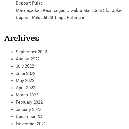
Deposit Pulsa
Mendapatkan Keuntungan Diwaktu Main Judi Slot Joker
Deposit Pulsa 5000 Tanpa Potongan
Archives
September 2022
August 2022
July 2022
June 2022
May 2022
April 2022
March 2022
February 2022
January 2022
December 2021
November 2021