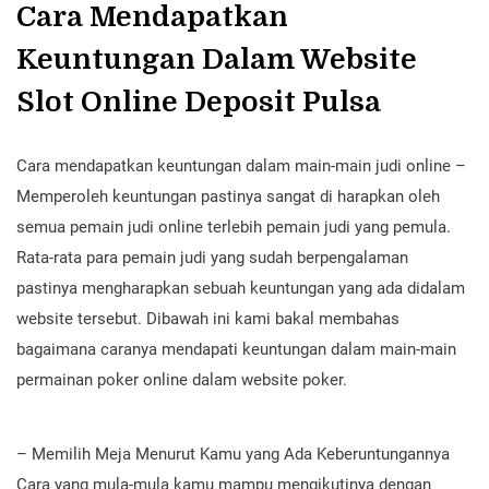
Cara Mendapatkan
Keuntungan Dalam Website
Slot Online Deposit Pulsa
Cara mendapatkan keuntungan dalam main-main judi online –
Memperoleh keuntungan pastinya sangat di harapkan oleh
semua pemain judi online terlebih pemain judi yang pemula.
Rata-rata para pemain judi yang sudah berpengalaman
pastinya mengharapkan sebuah keuntungan yang ada didalam
website tersebut. Dibawah ini kami bakal membahas
bagaimana caranya mendapati keuntungan dalam main-main
permainan poker online dalam website poker.
– Memilih Meja Menurut Kamu yang Ada Keberuntungannya
Cara yang mula-mula kamu mampu mengikutinya dengan