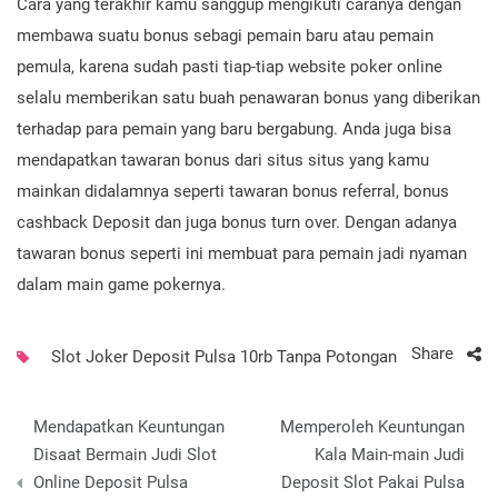
Cara yang terakhir kamu sanggup mengikuti caranya dengan
membawa suatu bonus sebagi pemain baru atau pemain
pemula, karena sudah pasti tiap-tiap website poker online
selalu memberikan satu buah penawaran bonus yang diberikan
terhadap para pemain yang baru bergabung. Anda juga bisa
mendapatkan tawaran bonus dari situs situs yang kamu
mainkan didalamnya seperti tawaran bonus referral, bonus
cashback Deposit dan juga bonus turn over. Dengan adanya
tawaran bonus seperti ini membuat para pemain jadi nyaman
dalam main game pokernya.
Share
Slot Joker Deposit Pulsa 10rb Tanpa Potongan
Post
Mendapatkan Keuntungan
Memperoleh Keuntungan
navigation
Disaat Bermain Judi Slot
Kala Main-main Judi
Online Deposit Pulsa
Deposit Slot Pakai Pulsa