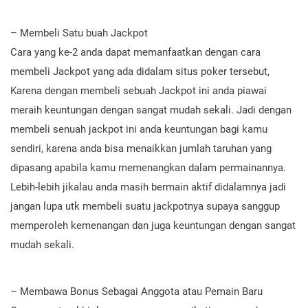
– Membeli Satu buah Jackpot
Cara yang ke-2 anda dapat memanfaatkan dengan cara
membeli Jackpot yang ada didalam situs poker tersebut,
Karena dengan membeli sebuah Jackpot ini anda piawai
meraih keuntungan dengan sangat mudah sekali. Jadi dengan
membeli senuah jackpot ini anda keuntungan bagi kamu
sendiri, karena anda bisa menaikkan jumlah taruhan yang
dipasang apabila kamu memenangkan dalam permainannya.
Lebih-lebih jikalau anda masih bermain aktif didalamnya jadi
jangan lupa utk membeli suatu jackpotnya supaya sanggup
memperoleh kemenangan dan juga keuntungan dengan sangat
mudah sekali.
– Membawa Bonus Sebagai Anggota atau Pemain Baru