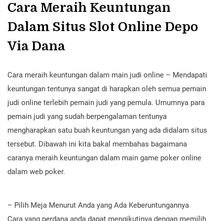
Cara Meraih Keuntungan
Dalam Situs Slot Online Depo
Via Dana
Cara meraih keuntungan dalam main judi online – Mendapati
keuntungan tentunya sangat di harapkan oleh semua pemain
judi online terlebih pemain judi yang pemula. Umumnya para
pemain judi yang sudah berpengalaman tentunya
mengharapkan satu buah keuntungan yang ada didalam situs
tersebut. Dibawah ini kita bakal membahas bagaimana
caranya meraih keuntungan dalam main game poker online
dalam web poker.
– Pilih Meja Menurut Anda yang Ada Keberuntungannya
Cara yang perdana anda dapat mengikutinya dengan memilih