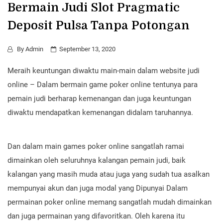
Bermain Judi Slot Pragmatic
Deposit Pulsa Tanpa Potongan
By
Admin
September 13, 2020
Meraih keuntungan diwaktu main-main dalam website judi
online – Dalam bermain game poker online tentunya para
pemain judi berharap kemenangan dan juga keuntungan
diwaktu mendapatkan kemenangan didalam taruhannya.
Dan dalam main games poker online sangatlah ramai
dimainkan oleh seluruhnya kalangan pemain judi, baik
kalangan yang masih muda atau juga yang sudah tua asalkan
mempunyai akun dan juga modal yang Dipunyai Dalam
permainan poker online memang sangatlah mudah dimainkan
dan juga permainan yang difavoritkan. Oleh karena itu