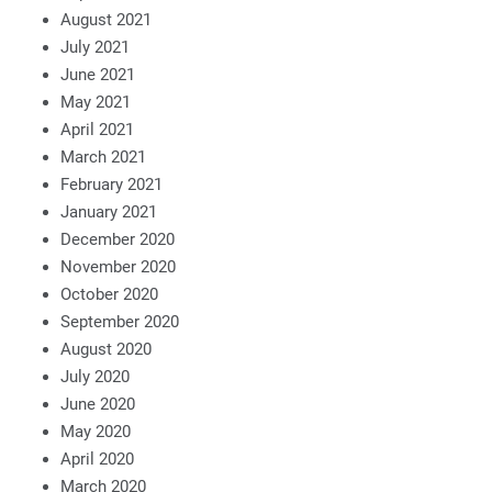
August 2021
July 2021
June 2021
May 2021
April 2021
March 2021
February 2021
January 2021
December 2020
November 2020
October 2020
September 2020
August 2020
July 2020
June 2020
May 2020
April 2020
March 2020