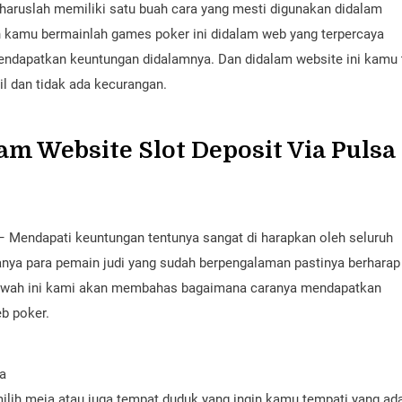
ruslah memiliki satu buah cara yang mesti digunakan didalam
n kamu bermainlah games poker ini didalam web yang terpercaya
endapatkan keuntungan didalamnya. Dan didalam website ini kamu 
l dan tidak ada kecurangan.
m Website Slot Deposit Via Pulsa
– Mendapati keuntungan tentunya sangat di harapkan oleh seluruh
sanya para pemain judi yang sudah berpengalaman pastinya berharap
ibawah ini kami akan membahas bagaimana caranya mendapatkan
b poker.
a
lih meja atau juga tempat duduk yang ingin kamu tempati yang ad