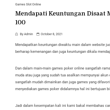
Games Slot Online
Mendapati Keuntungan Disaat 
100
By
Admin
October 8, 2021
Mendapatkan keuntungan diwaktu main dalam website judi
berharap kemenangan dan juga keuntungan dikala mendap
Dan dalam main-main games poker online sangatlah ramai
muda atau juga yang sudah tua asalkan mempunyai akun d
sangatlah mudah dimainkan dan juga games yang difavorit
menyediakan games poker didalamnya hal ini bertujuan b
Jadi dalam kesempatan kali ini kami bakal membahas ca