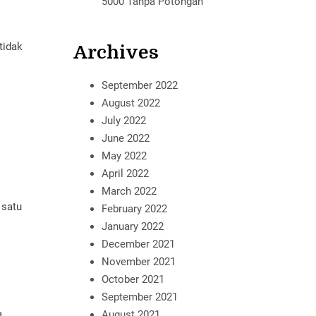
5000 Tanpa Potongan
tidak
Archives
September 2022
August 2022
July 2022
June 2022
May 2022
April 2022
March 2022
 satu
February 2022
January 2022
December 2021
November 2021
October 2021
September 2021
a
August 2021