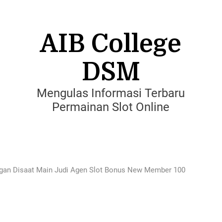
AIB College
DSM
Mengulas Informasi Terbaru
Permainan Slot Online
gan Disaat Main Judi Agen Slot Bonus New Member 100